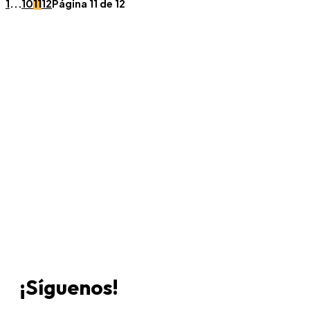
1
...
10
11
12
Página 11 de 12
Únete a Discord
Ven al servidor oficial de WookieeNews y habla con otros
fans de Star Wars.
¡Síguenos!