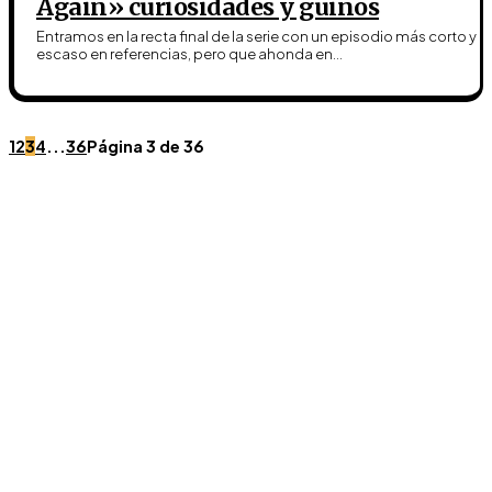
Again» curiosidades y guiños
Entramos en la recta final de la serie con un episodio más corto y
escaso en referencias, pero que ahonda en...
1
2
3
4
...
36
Página 3 de 36
Únete a Discord
Ven al servidor oficial de WookieeNews y habla con
otros fans de Star Wars.