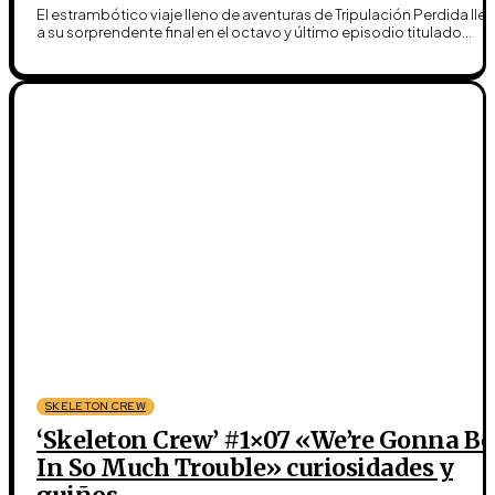
El estrambótico viaje lleno de aventuras de Tripulación Perdida lle
a su sorprendente final en el octavo y último episodio titulado...
SKELETON CREW
‘Skeleton Crew’ #1×07 «We’re Gonna Be
In So Much Trouble» curiosidades y