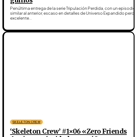
guiños
Penúltima entrega de la serie Tripulación Perdida, con un episodio
similar al anterior, escaso en detalles de Universo Expandido pero
excelente...
SKELETON CREW
‘Skeleton Crew’ #1×06 «Zero Friends