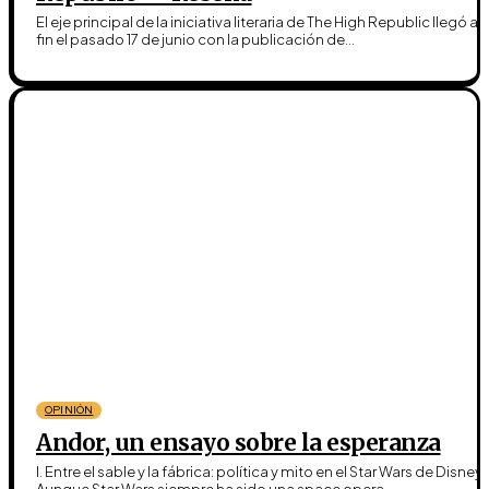
El eje principal de la iniciativa literaria de The High Republic llegó a 
fin el pasado 17 de junio con la publicación de...
OPINIÓN
Andor, un ensayo sobre la esperanza
I. Entre el sable y la fábrica: política y mito en el Star Wars de Disney
Aunque Star Wars siempre ha sido una space opera...