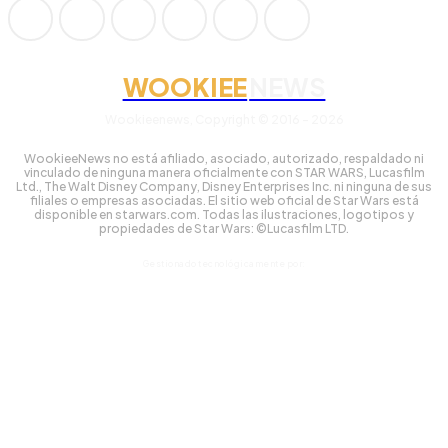
WOOKIEE
NEWS
Wookieenews, Copyright © 2016 - 2026
WookieeNews no está afiliado, asociado, autorizado, respaldado ni
vinculado de ninguna manera oficialmente con STAR WARS, Lucasfilm
Ltd., The Walt Disney Company, Disney Enterprises Inc. ni ninguna de sus
filiales o empresas asociadas. El sitio web oficial de Star Wars está
disponible en starwars.com. Todas las ilustraciones, logotipos y
propiedades de Star Wars: ©Lucasfilm LTD.
Gestionado tecnológicamente por: