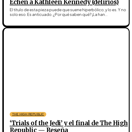
Echen a Kathleen Kennedy (delirios)
El título de esta pieza puede que suene hiperbólico; y lo es. Y no
solo eso. Es anticuado. ¿Por qué saben qué? ¡La han...
THE HIGH REPUBLIC
‘Trials of the Jedi’ y el final de The High
Republic — Reseña