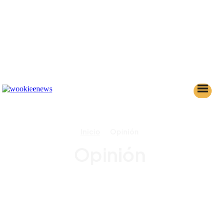
Inicio
Opinión
Opinión
AHSOKA
ANDOR
BANCO DE DATOS