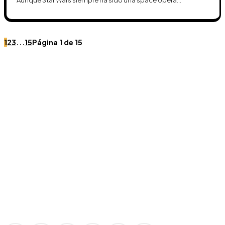
1
2
3
...
15
Página 1 de 15
Únete a Discord
Ven al servidor oficial de WookieeNews y habla con
otros fans de Star Wars.