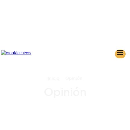
Inicio
Opinión
Opinión
AHSOKA
ANDOR
BANCO DE DATOS