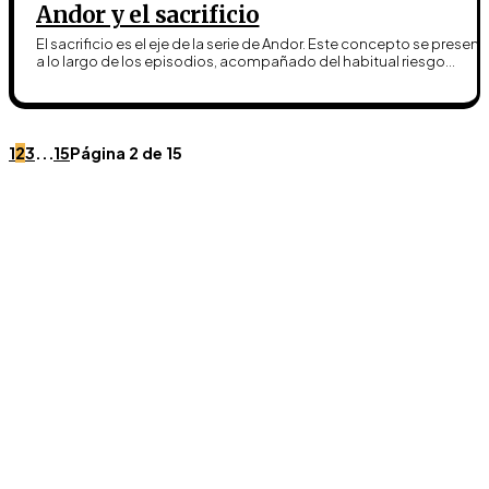
Andor y el sacrificio
El sacrificio es el eje de la serie de Andor. Este concepto se present
a lo largo de los episodios, acompañado del habitual riesgo...
1
2
3
...
15
Página 2 de 15
Únete a Discord
Ven al servidor oficial de WookieeNews y habla con
otros fans de Star Wars.