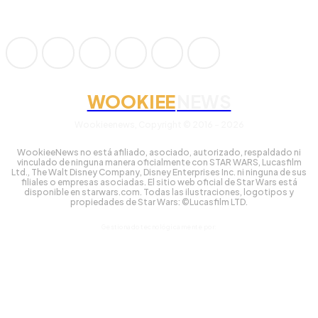
WOOKIEE
NEWS
Wookieenews, Copyright © 2016 - 2026
WookieeNews no está afiliado, asociado, autorizado, respaldado ni
vinculado de ninguna manera oficialmente con STAR WARS, Lucasfilm
Ltd., The Walt Disney Company, Disney Enterprises Inc. ni ninguna de sus
filiales o empresas asociadas. El sitio web oficial de Star Wars está
disponible en starwars.com. Todas las ilustraciones, logotipos y
propiedades de Star Wars: ©Lucasfilm LTD.
Gestionado tecnológicamente por: