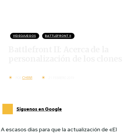
VIDEOJUEGOS
BATTLEFRONT II
Battlefront II: Acerca de la
personalización de los clones
CHIWI
POR
21 FEBRERO 2019
Síguenos en Google
A escasos días para que la actualización de «El