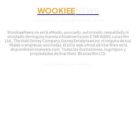
WOOKIEE
NEWS
Wookieenews, Copyright © 2016 - 2026
WookieeNews no está afiliado, asociado, autorizado, respaldado ni
vinculado de ninguna manera oficialmente con STAR WARS, Lucasfilm
Ltd., The Walt Disney Company, Disney Enterprises Inc. ni ninguna de sus
filiales o empresas asociadas. El sitio web oficial de Star Wars está
disponible en starwars.com. Todas las ilustraciones, logotipos y
propiedades de Star Wars: ©Lucasfilm LTD.
Gestionado tecnológicamente por: