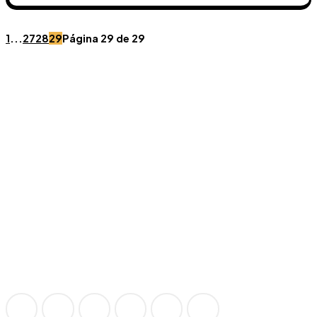
1
...
27
28
29
Página 29 de 29
Únete a Discord
Ven al servidor oficial de WookieeNews y habla con
otros fans de Star Wars.