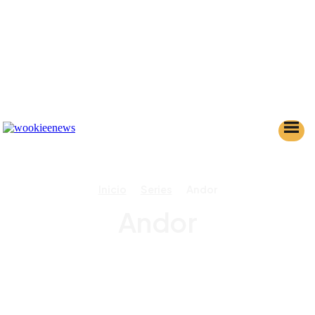
Inicio
Series
Andor
Andor
AHSOKA
KENOBI
MAUL