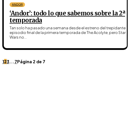
ANDOR
‘Andor’: todo lo que sabemos sobre la 2ª
temporada
Tan solo ha pasado una semana desde el estreno del trepidante
episodio final de la primera temporada de The Acolyte, pero Star
Wars no...
1
2
3
...
7
Página 2 de 7
Únete a Discord
Ven al servidor oficial de WookieeNews y habla con
otros fans de Star Wars.