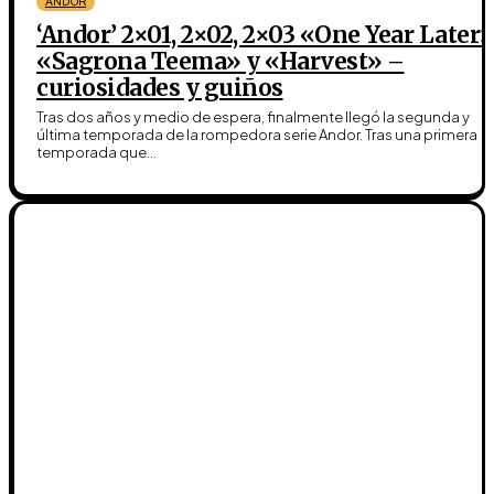
ANDOR
‘Andor’ 2×01, 2×02, 2×03 «One Year Later»
«Sagrona Teema» y «Harvest» –
curiosidades y guiños
Tras dos años y medio de espera, finalmente llegó la segunda y
última temporada de la rompedora serie Andor. Tras una primera
temporada que...