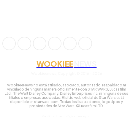
WOOKIEE
NEWS
Wookieenews, Copyright © 2016 - 2026
WookieeNews no está afiliado, asociado, autorizado, respaldado ni
vinculado de ninguna manera oficialmente con STAR WARS, Lucasfilm
Ltd., The Walt Disney Company, Disney Enterprises Inc. ni ninguna de sus
filiales o empresas asociadas. El sitio web oficial de Star Wars está
disponible en starwars.com. Todas las ilustraciones, logotipos y
propiedades de Star Wars: ©Lucasfilm LTD.
Gestionado tecnológicamente por: