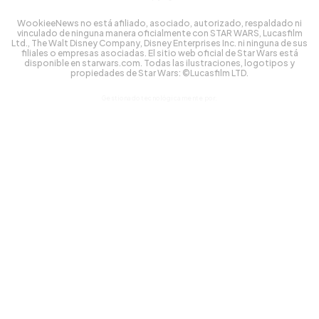
WookieeNews no está afiliado, asociado, autorizado, respaldado ni
vinculado de ninguna manera oficialmente con STAR WARS, Lucasfilm
Ltd., The Walt Disney Company, Disney Enterprises Inc. ni ninguna de sus
filiales o empresas asociadas. El sitio web oficial de Star Wars está
disponible en starwars.com. Todas las ilustraciones, logotipos y
propiedades de Star Wars: ©Lucasfilm LTD.
Gestionado tecnológicamente por: