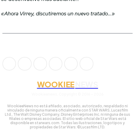
«Ahora Virrey, discutiremos un nuevo tratado…»
WOOKIEE
NEWS
Wookieenews, Copyright © 2016 - 2026
WookieeNews no está afiliado, asociado, autorizado, respaldado ni
vinculado de ninguna manera oficialmente con STAR WARS, Lucasfilm
Ltd., The Walt Disney Company, Disney Enterprises Inc. ni ninguna de sus
filiales o empresas asociadas. El sitio web oficial de Star Wars está
disponible en starwars.com. Todas las ilustraciones, logotipos y
propiedades de Star Wars: ©Lucasfilm LTD.