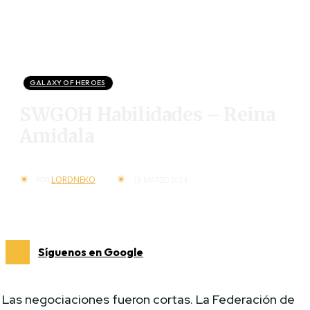
GALAXY OF HEROES
SWGOH Habilidades – Reina
Amidala
LORDNEKO
POR
13 MARZO 2024
Síguenos en Google
Las negociaciones fueron cortas. La Federación de