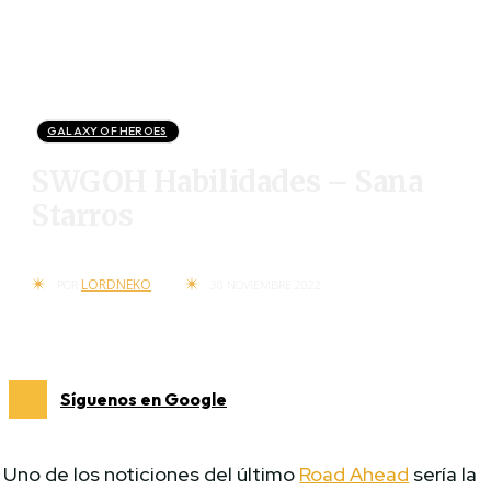
GALAXY OF HEROES
SWGOH Habilidades – Sana
Starros
LORDNEKO
POR
30 NOVIEMBRE 2022
Síguenos en Google
Uno de los noticiones del último
Road Ahead
sería la