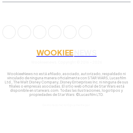
WOOKIEE
NEWS
Wookieenews, Copyright © 2016 - 2026
WookieeNews no está afiliado, asociado, autorizado, respaldado ni
vinculado de ninguna manera oficialmente con STAR WARS, Lucasfilm
Ltd., The Walt Disney Company, Disney Enterprises Inc. ni ninguna de sus
filiales o empresas asociadas. El sitio web oficial de Star Wars está
disponible en starwars.com. Todas las ilustraciones, logotipos y
propiedades de Star Wars: ©Lucasfilm LTD.
Gestionado tecnológicamente por: