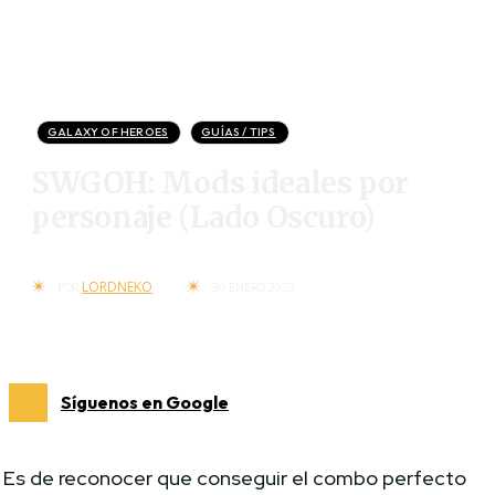
GALAXY OF HEROES
GUÍAS / TIPS
SWGOH: Mods ideales por
personaje (Lado Oscuro)
LORDNEKO
POR
30 ENERO 2023
Síguenos en Google
Es de reconocer que conseguir el combo perfecto