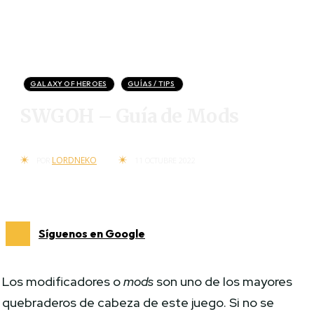
GALAXY OF HEROES
GUÍAS / TIPS
SWGOH – Guía de Mods
LORDNEKO
POR
11 OCTUBRE 2022
Síguenos en Google
Los modificadores o
mods
son uno de los mayores
quebraderos de cabeza de este juego. Si no se