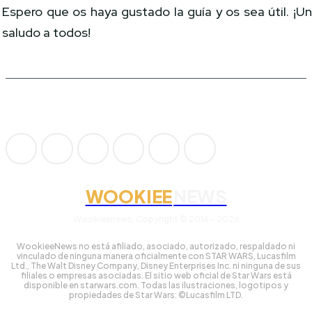
Espero que os haya gustado la guía y os sea útil. ¡U
saludo a todos!
WOOKIEE
NEWS
Wookieenews, Copyright © 2016 - 2026
WookieeNews no está afiliado, asociado, autorizado, respaldado ni
vinculado de ninguna manera oficialmente con STAR WARS, Lucasfilm
Ltd., The Walt Disney Company, Disney Enterprises Inc. ni ninguna de sus
filiales o empresas asociadas. El sitio web oficial de Star Wars está
disponible en starwars.com. Todas las ilustraciones, logotipos y
propiedades de Star Wars: ©Lucasfilm LTD.