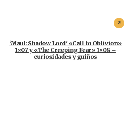
‘Maul: Shadow Lord’ «Call to Oblivion»
1×07 y «The Creeping Fear» 1×08 –
curiosidades y guiños