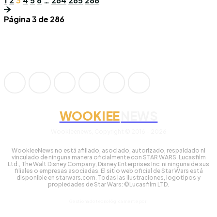
1
2
3
4
5
6
…
284
285
286
Página 3 de 286
WOOKIEE
NEWS
Wookieenews, Copyright © 2016 - 2026
WookieeNews no está afiliado, asociado, autorizado, respaldado ni
vinculado de ninguna manera oficialmente con STAR WARS, Lucasfilm
Ltd., The Walt Disney Company, Disney Enterprises Inc. ni ninguna de sus
filiales o empresas asociadas. El sitio web oficial de Star Wars está
disponible en starwars.com. Todas las ilustraciones, logotipos y
propiedades de Star Wars: ©Lucasfilm LTD.
Gestionado tecnológicamente por: