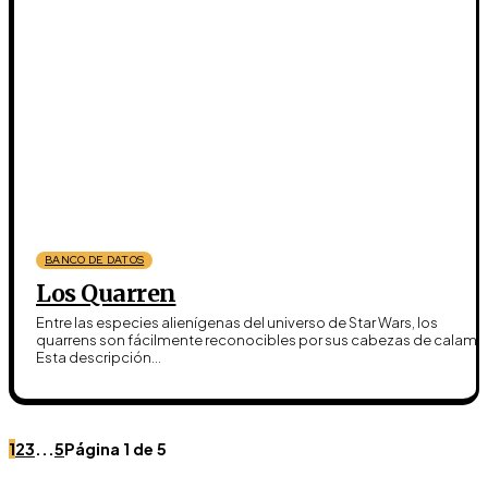
BANCO DE DATOS
Los Quarren
Entre las especies alienígenas del universo de Star Wars, los
quarrens son fácilmente reconocibles por sus cabezas de calamar
Esta descripción...
1
2
3
...
5
Página 1 de 5