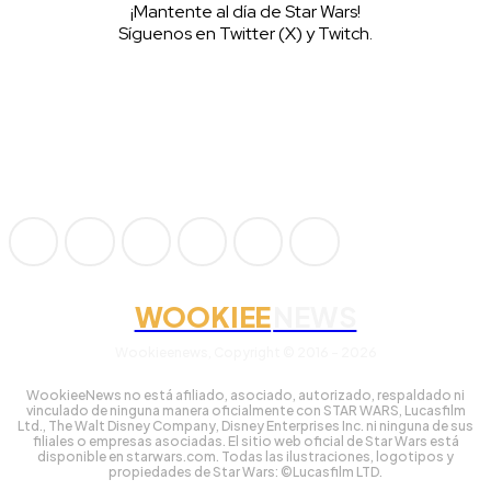
¡Mantente al día de Star Wars!
Síguenos en Twitter (X) y Twitch.
WOOKIEE
NEWS
Wookieenews, Copyright © 2016 - 2026
WookieeNews no está afiliado, asociado, autorizado, respaldado ni
vinculado de ninguna manera oficialmente con STAR WARS, Lucasfilm
Ltd., The Walt Disney Company, Disney Enterprises Inc. ni ninguna de sus
filiales o empresas asociadas. El sitio web oficial de Star Wars está
disponible en starwars.com. Todas las ilustraciones, logotipos y
propiedades de Star Wars: ©Lucasfilm LTD.