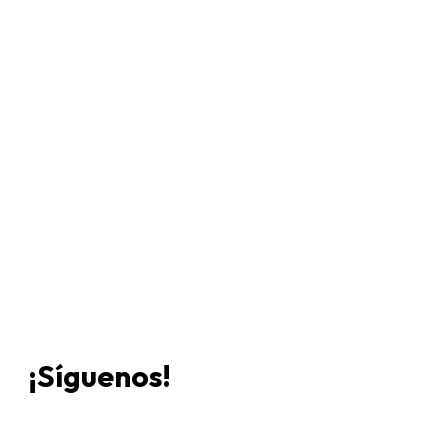
Únete a Discord
Ven al servidor oficial de WookieeNews y habla con
otros fans de Star Wars.
¡Síguenos!