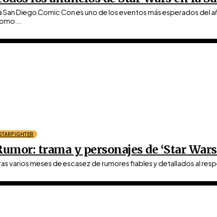
a San Diego Comic Con es uno de los eventos más esperados del añ
omo...
STARFIGHTER
Rumor: trama y personajes de ‘Star Wars:
ras varios meses de escasez de rumores fiables y detallados al resp