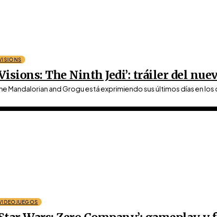
VISIONS
‘Visions: The Ninth Jedi’: tráiler del nu
he Mandalorian and Grogu está exprimiendo sus últimos días en los ci
VIDEOJUEGOS