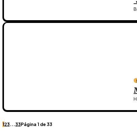
B
H
1
2
3
...
33
Página 1 de 33