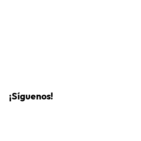
Únete a Discord
Ven a
¡Síguenos!