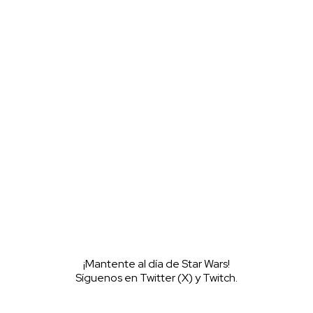
l servidor oficial de WookieeNews y habla con otros fans de Star
¡Mantente al día de Star Wars!
Síguenos en Twitter (X) y Twitch.