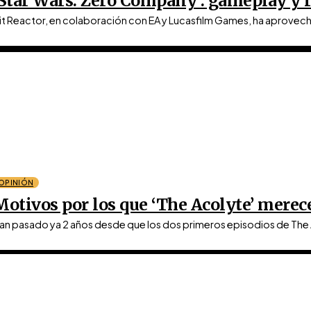
‘Star Wars: Zero Company’: gameplay y f
it Reactor, en colaboración con EA y Lucasfilm Games, ha aprovech
OPINIÓN
Motivos por los que ‘The Acolyte’ mere
an pasado ya 2 años desde que los dos primeros episodios de The Ac