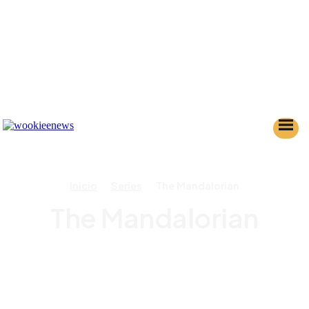
Inicio
Series
The Mandalorian
The Mandalorian
AHSOKA
ANDOR
KENOBI