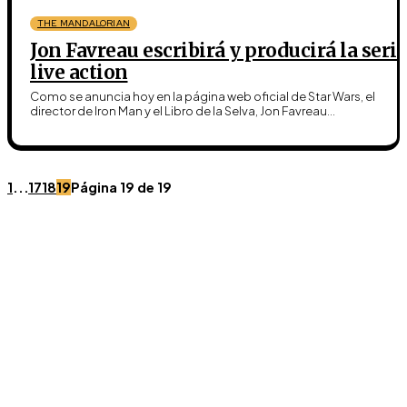
THE MANDALORIAN
Jon Favreau escribirá y producirá la serie
live action
Como se anuncia hoy en la página web oficial de Star Wars, el
director de Iron Man y el Libro de la Selva, Jon Favreau...
1
...
17
18
19
Página 19 de 19
Únete a Discord
Ven al servidor oficial de WookieeNews y habla con
otros fans de Star Wars.