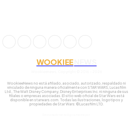
WOOKIEE
NEWS
Wookieenews, Copyright © 2016 - 2026
WookieeNews no está afiliado, asociado, autorizado, respaldado ni
vinculado de ninguna manera oficialmente con STAR WARS, Lucasfilm
Ltd., The Walt Disney Company, Disney Enterprises Inc. ni ninguna de sus
filiales o empresas asociadas. El sitio web oficial de Star Wars está
disponible en starwars.com. Todas las ilustraciones, logotipos y
propiedades de Star Wars: ©Lucasfilm LTD.
Gestionado tecnológicamente por: