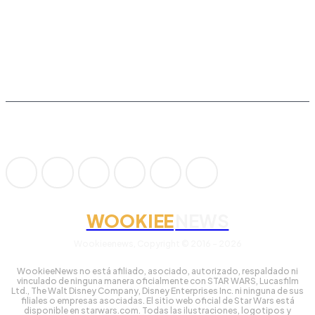
WOOKIEE
NEWS
Wookieenews, Copyright © 2016 - 2026
WookieeNews no está afiliado, asociado, autorizado, respaldado ni
vinculado de ninguna manera oficialmente con STAR WARS, Lucasfilm
Ltd., The Walt Disney Company, Disney Enterprises Inc. ni ninguna de sus
filiales o empresas asociadas. El sitio web oficial de Star Wars está
disponible en starwars.com. Todas las ilustraciones, logotipos y