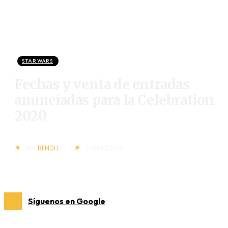
STAR WARS
Fechas y venta de entradas
anunciadas para la Celebration
2020
BENDU
POR
13 JUNIO 2019
Síguenos en Google