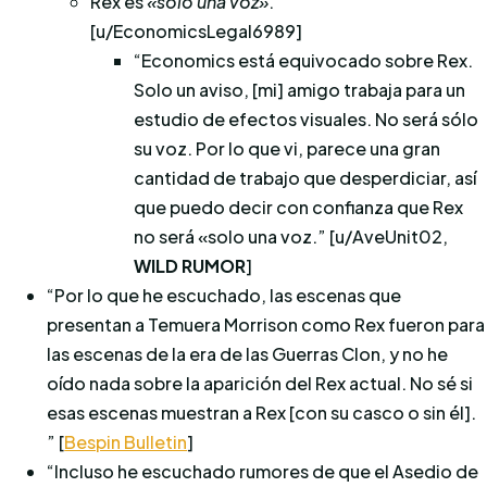
Rex es
«solo una voz»
.
[u/EconomicsLegal6989]
“Economics está equivocado sobre Rex.
Solo un aviso, [mi] amigo trabaja para un
estudio de efectos visuales. No será sólo
su voz. Por lo que vi, parece una gran
cantidad de trabajo que desperdiciar, así
que puedo decir con confianza que Rex
no será «solo una voz.” [u/AveUnit02,
WILD RUMOR
]
“Por lo que he escuchado, las escenas que
presentan a Temuera Morrison como Rex fueron para
las escenas de la era de las Guerras Clon, y no he
oído nada sobre la aparición del Rex actual. No sé si
esas escenas muestran a Rex [con su casco o sin él].
” [
Bespin Bulletin
]
“Incluso he escuchado rumores de que el Asedio de