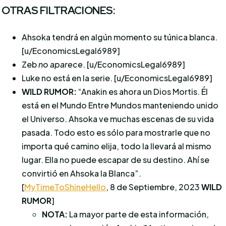
OTRAS FILTRACIONES:
Ahsoka tendrá en algún momento su túnica blanca.
[u/EconomicsLegal6989]
Zeb
no aparece
. [u/EconomicsLegal6989]
Luke no está en la serie. [u/EconomicsLegal6989]
WILD RUMOR:
“
Anakin es ahora un Dios Mortis.
Él
está en el Mundo Entre Mundos manteniendo unido
el Universo.
Ahsoka ve muchas escenas de su vida
pasada.
Todo esto es sólo para mostrarle que no
importa qué camino elija, todo la llevará al mismo
lugar.
Ella no puede escapar de su destino.
Ahí se
convirtió en Ahsoka la Blanca”.
[
MyTimeToShineHello
, 8 de Septiembre, 2023
WILD
RUMOR
]
NOTA:
La mayor parte de esta información,