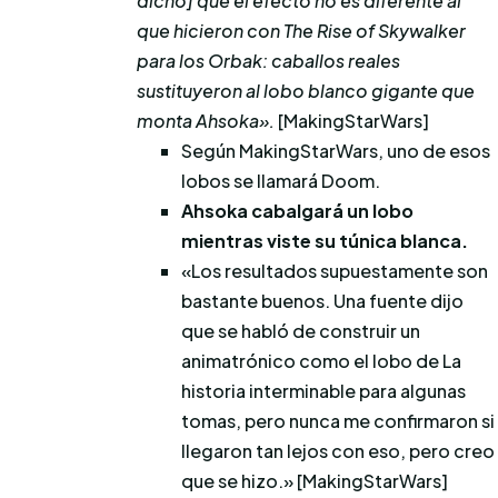
dicho] que el efecto no es diferente al
que hicieron con The Rise of Skywalker
para los Orbak: caballos reales
sustituyeron al lobo blanco gigante que
monta Ahsoka».
[MakingStarWars]
Según MakingStarWars, uno de esos
lobos se llamará Doom.
Ahsoka cabalgará un lobo
mientras viste su túnica blanca.
«Los resultados supuestamente son
bastante buenos. Una fuente dijo
que se habló de construir un
animatrónico como el lobo de La
historia interminable para algunas
tomas, pero nunca me confirmaron si
llegaron tan lejos con eso, pero creo
que se hizo.» [MakingStarWars]