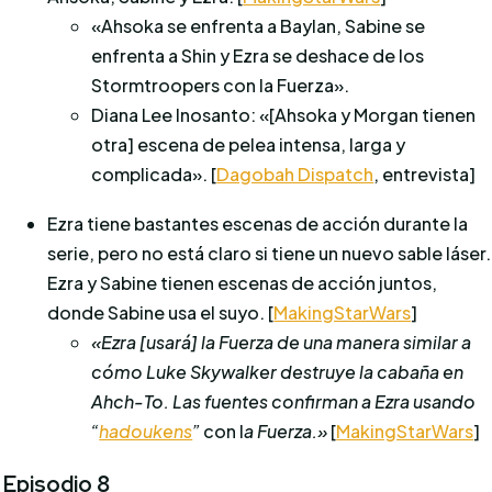
«Ahsoka se enfrenta a Baylan, Sabine se
enfrenta a Shin y Ezra se deshace de los
Stormtroopers con la Fuerza».
Diana Lee Inosanto: «[Ahsoka y Morgan tienen
otra] escena de pelea intensa, larga y
complicada». [
Dagobah Dispatch
, entrevista]
Ezra tiene bastantes escenas de acción durante la
serie, pero no está claro si tiene un nuevo sable láser.
Ezra y Sabine tienen escenas de acción juntos,
donde Sabine usa el suyo. [
MakingStarWars
]
«Ezra [usará] la Fuerza de una manera similar a
cómo Luke Skywalker destruye la cabaña en
Ahch-To. Las fuentes confirman a Ezra usando
“
hadoukens
”
con l
a Fuerza.»
[
MakingStarWars
]
Episodio 8