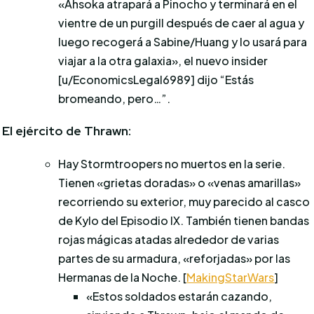
«Ahsoka atrapará a Pinocho y terminará en el
vientre de un purgill después de caer al agua y
luego recogerá a Sabine/Huang y lo usará para
viajar a la otra galaxia»,
el nuevo insider
[u/EconomicsLegal6989] dijo “Estás
bromeando, pero…”.
El ejército de Thrawn:
Hay Stormtroopers no muertos en la serie.
Tienen «grietas doradas» o «venas amarillas»
recorriendo su exterior, muy parecido al casco
de Kylo del Episodio IX. También tienen bandas
rojas mágicas atadas alrededor de varias
partes de su armadura, «reforjadas» por las
Hermanas de la Noche. [
MakingStarWars
]
«Estos soldados estarán cazando,