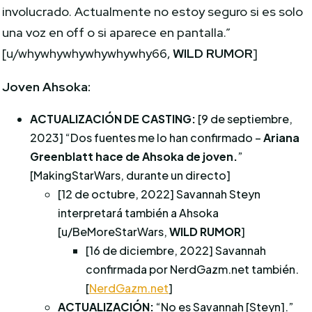
involucrado. Actualmente no estoy seguro si es solo
una voz en off o si aparece en pantalla.”
[u/whywhywhywhywhywhy66,
WILD RUMOR
]
Joven Ahsoka:
ACTUALIZACIÓN DE CASTING:
[9 de septiembre,
2023] “Dos fuentes me lo han confirmado –
Ariana
Greenblatt hace de Ahsoka de joven.
”
[MakingStarWars, durante un directo]
[12 de octubre, 2022] Savannah Steyn
interpretará también a Ahsoka
[u/BeMoreStarWars,
WILD RUMOR
]
[16 de diciembre, 2022] Savannah
confirmada por NerdGazm.net también.
[
NerdGazm.net
]
ACTUALIZACIÓN:
“No es Savannah [Steyn].”