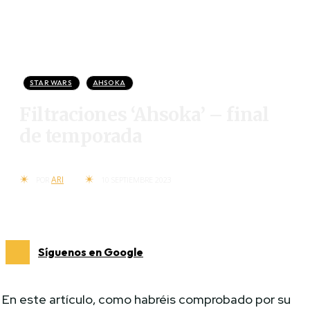
STAR WARS
AHSOKA
Filtraciones ‘Ahsoka’ – final
de temporada
ARI
POR
10 SEPTIEMBRE 2023
Síguenos en Google
En este artículo, como habréis comprobado por su