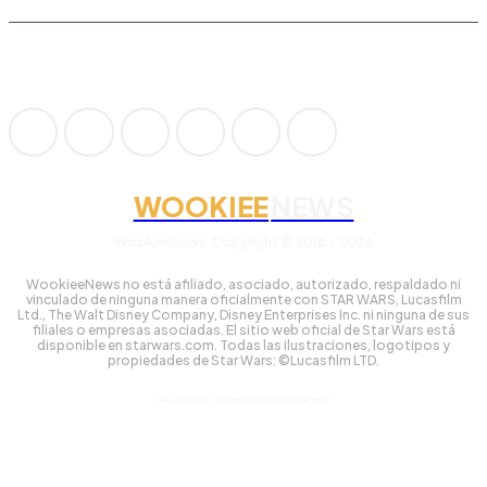
WOOKIEE
NEWS
Wookieenews, Copyright © 2016 - 2026
WookieeNews no está afiliado, asociado, autorizado, respaldado ni
vinculado de ninguna manera oficialmente con STAR WARS, Lucasfilm
Ltd., The Walt Disney Company, Disney Enterprises Inc. ni ninguna de sus
filiales o empresas asociadas. El sitio web oficial de Star Wars está
disponible en starwars.com. Todas las ilustraciones, logotipos y
propiedades de Star Wars: ©Lucasfilm LTD.
Gestionado tecnológicamente por: