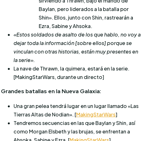
sirviendo a Thrawn, bajo el mando de
Baylan, pero liderados a la batalla por
Shin». Ellos, junto con Shin, rastrearán a
Ezra, Sabine y Ahsoka.
«Estos soldados de asalto de los que hablo, no voy a
dejar toda la información [sobre ellos] porque se
vinculan con otras historias, están muy presentes en
la serie».
La nave de Thrawn, la quimera, estará en la serie.
[MakingStarWars, durante un directo]
Grandes batallas en la Nueva Galaxia:
Una gran pelea tendrá lugar en un lugar llamado «Las
Tierras Altas de Nodian». [
MakingStarWars
]
Tendremos secuencias en las que Baylan y Shin, así
como Morgan Elsbeth y las brujas, se enfrentan a
Ahsoka, Sabine y Ezra. [
MakingStarWars
]