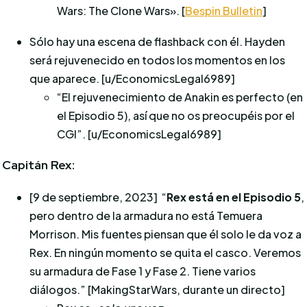
Wars: The Clone Wars».
[
Bespin Bulletin
]
Sólo hay una escena de flashback con él.
Hayden
será rejuvenecido en todos los momentos en los
que aparece.
[u/EconomicsLegal6989]
“El rejuvenecimiento de Anakin es perfecto (en
el Episodio 5), así que no os preocupéis por el
CGI”. [u/EconomicsLegal6989]
Capitán Rex:
[9 de septiembre, 2023] “
Rex está en el Episodio 5
,
pero dentro de la armadura no está Temuera
Morrison. Mis fuentes piensan que él solo le da voz a
Rex. En ningún momento se quita el casco. Veremos
su armadura de Fase 1 y Fase 2. Tiene varios
diálogos.” [MakingStarWars, durante un directo]