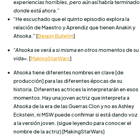
experiencias horribles, pero aún así habría terminado
donde está ahora.”
“He escuchado que el quinto episodio explora la
relación de Maestro y Aprendiz que tienen Anakin y
Ahsoka.” [
Bespin Bulletin
]
“Ahsoka se verá a si misma en otros momentos de su
vida»
. [
MakingStarWars
]
Ahsoka tiene diferentes nombres en clave [de
producción] para las diferentes épocas de su
historia.
Diferentes actrices la interpretarán en esos
momentos.
Hay una joven actriz que interpreta a
Ahsoka de la era de las Guerras Clon y no es Ashley
Eckstein, ni MSW puede confirmar si está dando voz
a la versión joven.
(sigue leyendo para conocer el
nombre de la actriz)
[MakingStarWars]