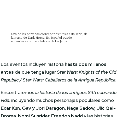
Una de las portadas correspondientes a esta serie, de
la mano de Dark Horse. En Español puede
encontrarse como «Relatos de los Jedi»
Los eventos incluyen historia
hasta dos mil años
antes
de que tenga lugar
Star Wars: Knights of the Old
Republic / Star Wars: Caballeros de la Antigua República.
Encontraremos
la historia de los antiguos Sith cobrando
vida
, incluyendo muchos personajes populares como
Exar Kun, Gav y Jori Daragon, Naga Sadow, Ulic Qel-
Droma, Nomi Sunrider, Freedon Nadd
y las historias