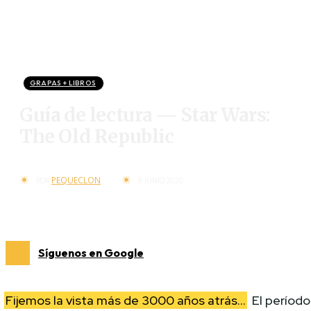
GRAPAS + LIBROS
Guía de lectura — Star Wars:
The Old Republic
PEQUECLON
POR
9 JUNIO 2020
Síguenos en Google
Fijemos la vista más de 3000 años atrás…
El período