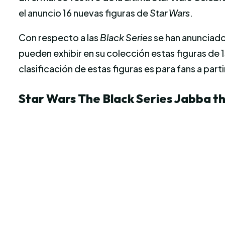
el anuncio 16 nuevas figuras de
Star Wars
.
Con respecto a las
Black Series
se han anunciado
pueden
exhibir
en
su
colección
estas
figuras
de 
clasificación de estas figuras es para fans a parti
Star Wars The Black Series Jabba t