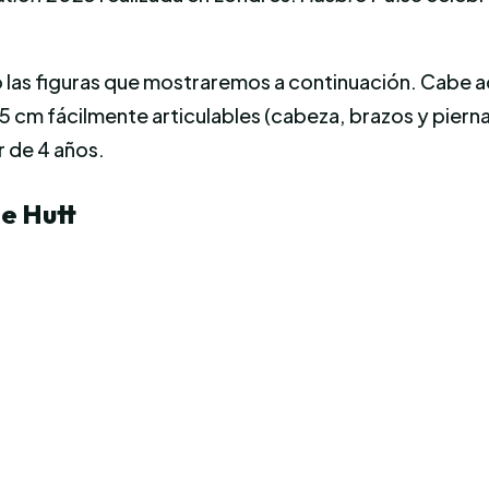
 las figuras que mostraremos a continuación. Cabe ac
15 cm
fácilmente
articulables (cabeza,
brazos
y
piern
r de 4 años.
he Hutt