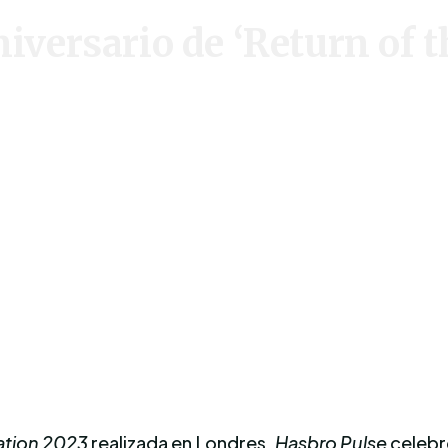
iversario de ‘Return of t
ation 2023
realizada en Londres.
Hasbro Pulse
celebr