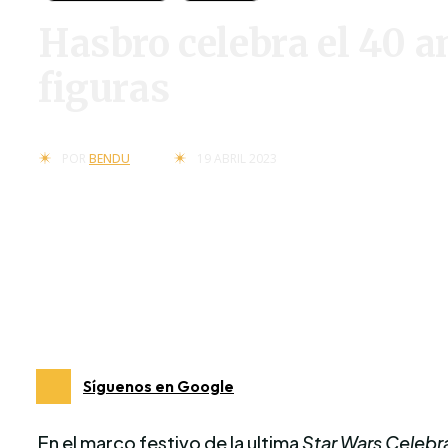
Hasbro celebra el 40 an
figuras
19 ABRIL 2023
POR
BENDU
Síguenos en Google
En el marco festivo de la ultima
Star Wars Celebr