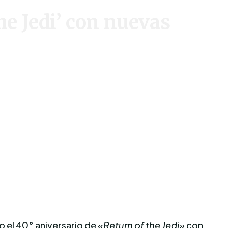
he Jedi’ con nuevas
o el 40° aniversario de
«Return of the Jedi»
con