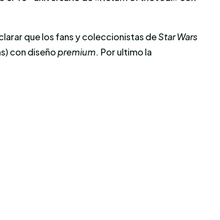
larar que l
os fans y
coleccionistas
de
Star Wars
as
)
con
diseño
premium
. Por ultimo la