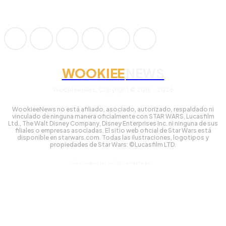
WOOKIEE
NEWS
Wookieenews, Copyright © 2016 - 2026
WookieeNews no está afiliado, asociado, autorizado, respaldado ni
vinculado de ninguna manera oficialmente con STAR WARS, Lucasfilm
Ltd., The Walt Disney Company, Disney Enterprises Inc. ni ninguna de sus
filiales o empresas asociadas. El sitio web oficial de Star Wars está
disponible en starwars.com. Todas las ilustraciones, logotipos y
propiedades de Star Wars: ©Lucasfilm LTD.
Gestionado tecnológicamente por: