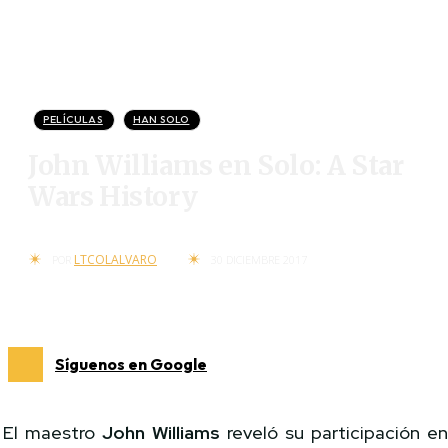
PELÍCULAS
HAN SOLO
John Williams en Solo: A Star
Wars History
LTCOLALVARO
POR
30 DICIEMBRE 2017
Síguenos en Google
El maestro
John Williams
reveló su participación e