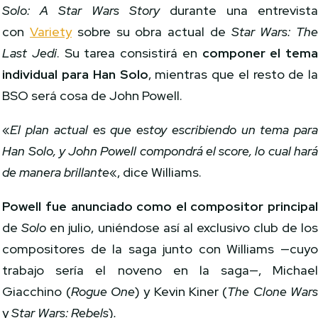
Solo: A Star Wars Story
durante una entrevist
con
Variety
sobre su obra actual de
Star Wars: Th
Last Jedi
. Su tarea consistirá en
componer el tem
individual para Han Solo
, mientras que el resto de l
BSO será cosa de John Powell.
John Williams en Solo: A Star Wars History
«
El plan actual es que estoy escribiendo un tema par
Han Solo, y John Powell compondrá el score, lo cual har
de manera brillante
«, dice Williams.
Powell fue anunciado como el compositor principa
de
Solo
en julio, uniéndose así al exclusivo club de lo
compositores de la saga junto con Williams —cuy
trabajo sería el noveno en la saga—, Michae
Giacchino (
Rogue One
) y Kevin Kiner (
The Clone War
y
Star Wars: Rebels
)
.