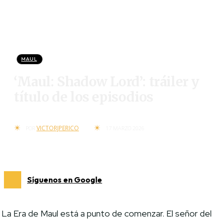
MAUL
‘Maul: Shadow Lord’: tráiler y
título de los episodios
VICTORJPERICO
POR
17 MARZO 2026
Síguenos en Google
La Era de Maul está a punto de comenzar. El señor del