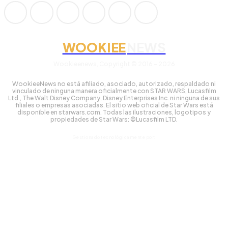
WOOKIEE
NEWS
Wookieenews, Copyright © 2016 - 2026
WookieeNews no está afiliado, asociado, autorizado, respaldado ni
vinculado de ninguna manera oficialmente con STAR WARS, Lucasfilm
Ltd., The Walt Disney Company, Disney Enterprises Inc. ni ninguna de sus
filiales o empresas asociadas. El sitio web oficial de Star Wars está
disponible en starwars.com. Todas las ilustraciones, logotipos y
propiedades de Star Wars: ©Lucasfilm LTD.
Gestionado tecnológicamente por: