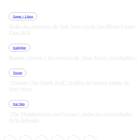
Grapas + Libros
Todos los anuncios de Star Wars en la San Diego Comic
Con 2026
Starfighter
Rumor: trama y personajes de ‘Star Wars: Starfighter’
Visions
‘Visions: The Ninth Jedi’: tráiler del nuevo anime de
Star Wars
Star Wars
‘The Mandalorian and Grogu’: todas las curiosidades
de la película