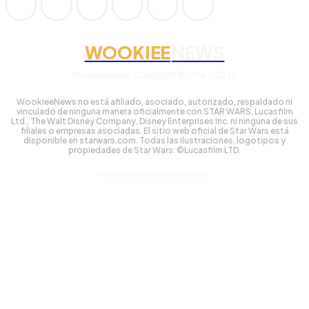
WOOKIEE
NEWS
Wookieenews, Copyright © 2016 - 2026
WookieeNews no está afiliado, asociado, autorizado, respaldado ni
vinculado de ninguna manera oficialmente con STAR WARS, Lucasfilm
Ltd., The Walt Disney Company, Disney Enterprises Inc. ni ninguna de sus
filiales o empresas asociadas. El sitio web oficial de Star Wars está
disponible en starwars.com. Todas las ilustraciones, logotipos y
propiedades de Star Wars: ©Lucasfilm LTD.
Gestionado tecnológicamente por: