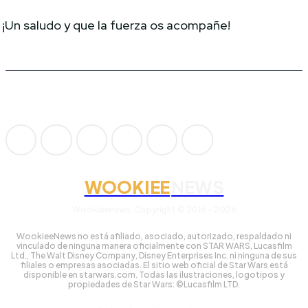
¡Un saludo y que la fuerza os acompañe!
WOOKIEE
NEWS
Wookieenews, Copyright © 2016 - 2026
WookieeNews no está afiliado, asociado, autorizado, respaldado ni
vinculado de ninguna manera oficialmente con STAR WARS, Lucasfilm
Ltd., The Walt Disney Company, Disney Enterprises Inc. ni ninguna de sus
filiales o empresas asociadas. El sitio web oficial de Star Wars está
disponible en starwars.com. Todas las ilustraciones, logotipos y
propiedades de Star Wars: ©Lucasfilm LTD.