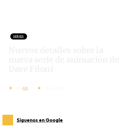
SERIES
Nuevos detalles sobre la
nueva serie de animación de
Dave Filoni
ARI
POR
19 JULIO 2018
Síguenos en Google