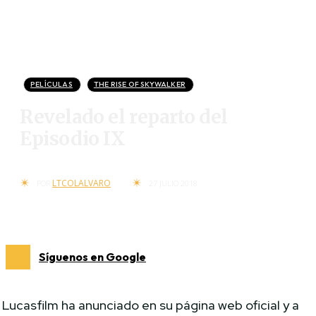
PELÍCULAS
THE RISE OF SKYWALKER
Revelado el reparto del
Episodio IX
LTCOLALVARO
POR
27 JULIO 2018
Síguenos en Google
Lucasfilm ha anunciado en su página web oficial y a