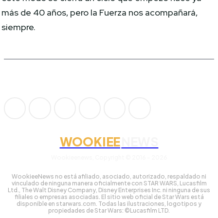
más de 40 años, pero la Fuerza nos acompañará,
siempre.
WOOKIEE
NEWS
Wookieenews, Copyright © 2016 - 2026
WookieeNews no está afiliado, asociado, autorizado, respaldado ni
vinculado de ninguna manera oficialmente con STAR WARS, Lucasfilm
Ltd., The Walt Disney Company, Disney Enterprises Inc. ni ninguna de sus
filiales o empresas asociadas. El sitio web oficial de Star Wars está
disponible en starwars.com. Todas las ilustraciones, logotipos y
propiedades de Star Wars: ©Lucasfilm LTD.