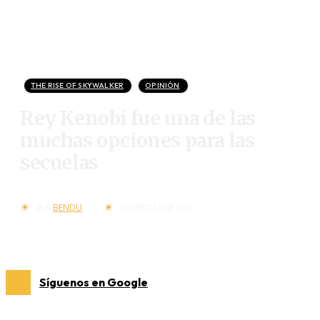
THE RISE OF SKYWALKER
OPINIÓN
Rey Kenobi fue una de las
muchas opciones para las
secuelas
BENDU
POR
10 SEPTIEMBRE 2020
Síguenos en Google