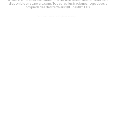
disponible en starwars.com. Todas las ilustraciones, logotipos y
propiedades de Star Wars: ©Lucasfilm LTD.
Gestionado tecnológicamente por: