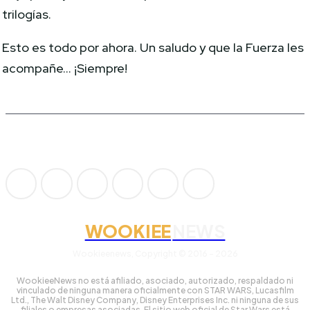
trilogías.
Esto es todo por ahora. Un saludo y que la Fuerza les
acompañe… ¡Siempre!
WOOKIEE
NEWS
Wookieenews, Copyright © 2016 - 2026
WookieeNews no está afiliado, asociado, autorizado, respaldado ni
vinculado de ninguna manera oficialmente con STAR WARS, Lucasfilm
Ltd., The Walt Disney Company, Disney Enterprises Inc. ni ninguna de sus
filiales o empresas asociadas. El sitio web oficial de Star Wars está