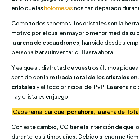
en lo que las
holomesas
nos han deparado durante
Como todos sabemos,
los cristales son la he
motivo por el cual en mayor o menor medida su o
la
arena de escuadrones
, han sido desde siemp
personalizar su inventario. Hasta ahora.
Y es que si, disfrutad de vuestros últimos piq
sentido con la
retirada total de los cristales 
cristales
y el foco principal del PvP. La arena n
hay cristales en juego.
Cabe remarcar que,
por ahora
, la arena de flot
Con este cambio, CG tiene la intención de que l
durante los últimos años. Debido al enorme tie