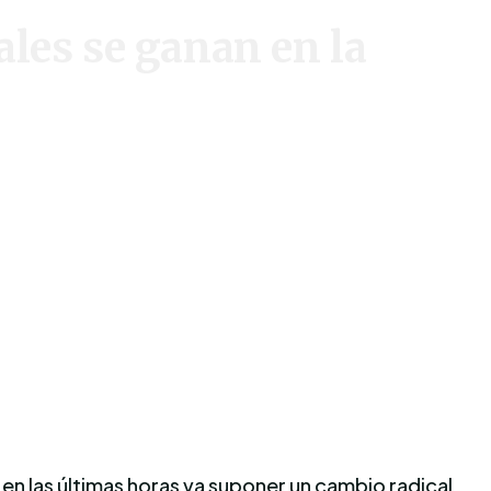
les se ganan en la
 en las últimas horas va suponer un cambio radical