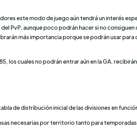
ladores este modo de juego aún tendrá un interés esp
na del PvP, aunque poco podrán hacer si no consiguen c
cobrarán más importancia porque se podrán usar para 
85, los cuales no podrán entrar aún en la GA, recibirá
bla de distribución inicial de las divisiones en funció
sas necesarias por territorio tanto para temporada