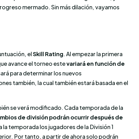
u progreso mermado. Sin más dilación, vayamos
untuación, el
Skill Rating
. Al empezar la primera
que avance el torneo este
variará en función de
 usará para determinar los nuevos
ones también, la cual también estará basada en el
bién se verá modificado. Cada temporada de la
mbios de división podrán ocurrir después de
da la temporada los jugadores de la División 1
erior. Por tanto, a partir de ahora solo podrán