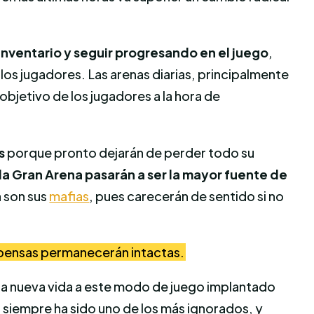
 inventario y seguir progresando en el juego
,
os jugadores. Las arenas diarias, principalmente
objetivo de los jugadores a la hora de
s
porque pronto dejarán de perder todo su
 Gran Arena pasarán a ser la mayor fuente de
a son sus
mafias
, pues carecerán de sentido si no
pensas permanecerán intactas.
una nueva vida a este modo de juego implantado
siempre ha sido uno de los más ignorados, y