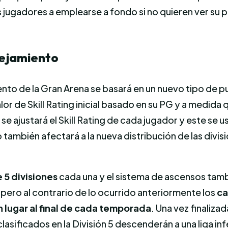
s jugadores a emplearse a fondo si no quieren ver s
rejamiento
nto de la Gran Arena se basará en un nuevo tipo de p
r de Skill Rating inicial basado en su PG y a medida 
o se ajustará el Skill Rating de cada jugador y este se
mbién afectará a la nueva distribución de las divisi
e 5 divisiones
cada una y el sistema de ascensos tam
pero al contrario de lo ocurrido anteriormente los
ca
n lugar al final de cada temporada
. Una vez finaliza
lasificados en la División 5 descenderán a una liga inf