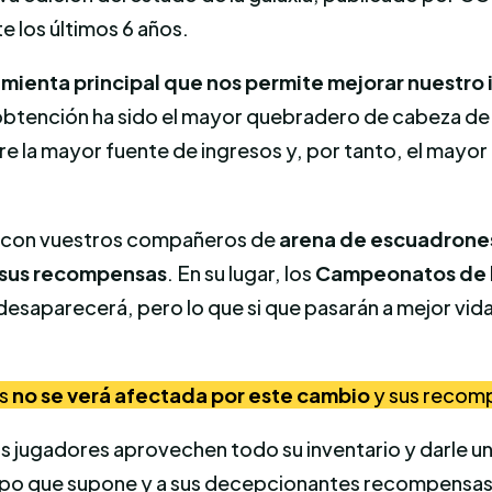
 los últimos 6 años.
rramienta principal que nos permite mejorar nuestro
btención ha sido el mayor quebradero de cabeza de l
re la mayor fuente de ingresos y, por tanto, el mayor 
ues con vuestros compañeros de
arena de escuadrone
en sus recompensas
. En su lugar, los
Campeonatos de la
o desaparecerá, pero lo que si que pasarán a mejor vid
as
no se verá afectada por este cambio
y sus recom
os jugadores aprovechen todo su inventario y darle 
mpo que supone y a sus decepcionantes recompensas 