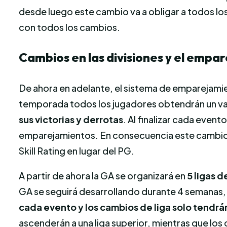
desde luego este cambio va a obligar a todos lo
con todos los cambios.
Cambios en las divisiones y el empa
De ahora en adelante, el sistema de emparejamie
temporada todos los jugadores obtendrán un valo
sus victorias y derrotas
. Al finalizar cada event
emparejamientos. En consecuencia este cambio ta
Skill Rating en lugar del PG.
A partir de ahora la GA se organizará en
5 ligas d
GA se seguirá desarrollando durante 4 semanas, 
cada evento y los cambios de liga solo tendrá
ascenderán a una liga superior, mientras que los c