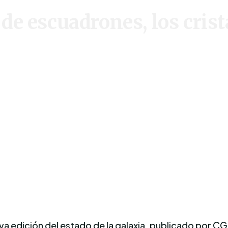
 escuadrones, los crista
va edición del estado de la galaxia, publicado por CG