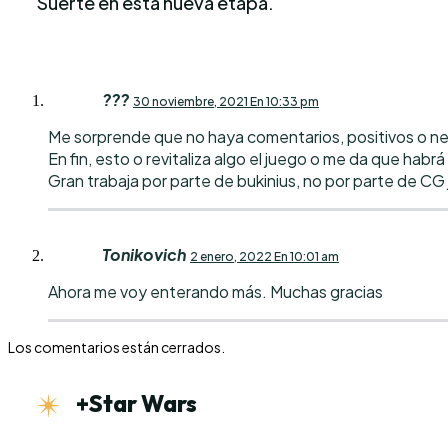
Suerte en está nueva etapa.
???
30 noviembre, 2021 En 10:33 pm
Me sorprende que no haya comentarios, positivos o n
En fin, esto o revitaliza algo el juego o me da que habrá
Gran trabaja por parte de bukinius, no por parte de CG 
Tonikovich
2 enero, 2022 En 10:01 am
Ahora me voy enterando más. Muchas gracias
Los comentarios están cerrados.
+Star Wars