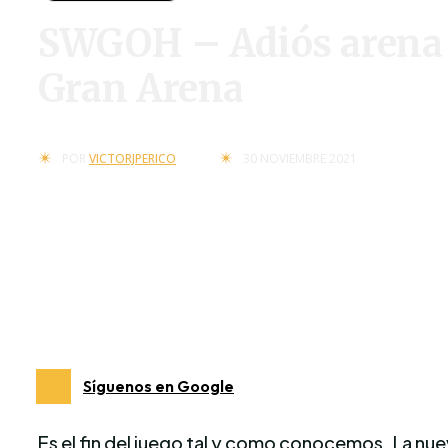
SWGOH – Adiós arena de
Gran Arena
30 NOVIEMBRE 2021
POR
VICTORJPERICO
Síguenos en Google
Es el fin del juego tal y como conocemos. La nue