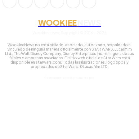
WOOKIEE
NEWS
Wookieenews, Copyright © 2016 - 2026
WookieeNews no está afiliado, asociado, autorizado, respaldado ni
vinculado de ninguna manera oficialmente con STAR WARS, Lucasfilm
Ltd., The Walt Disney Company, Disney Enterprises Inc. ni ninguna de sus
filiales o empresas asociadas. El sitio web oficial de Star Wars está
disponible en starwars.com. Todas las ilustraciones, logotipos y
propiedades de Star Wars: ©Lucasfilm LTD.
Gestionado tecnológicamente por: