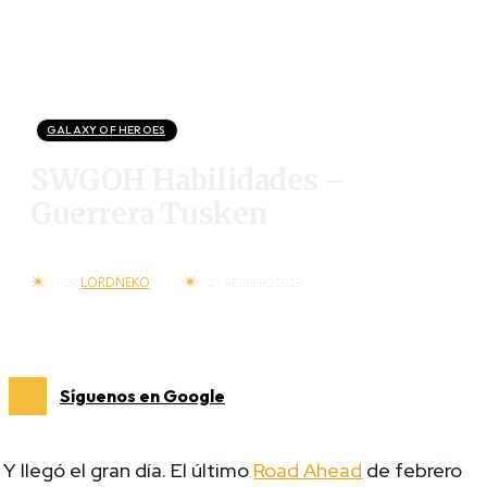
GALAXY OF HEROES
SWGOH Habilidades –
Guerrera Tusken
LORDNEKO
POR
21 FEBRERO 2023
Síguenos en Google
Y llegó el gran día. El último
Road Ahead
de febrero