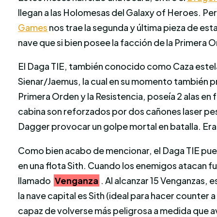
llegan a las Holomesas del Galaxy of Heroes. Per
Games
nos trae la segunda y última pieza de est
nave que si bien posee la facción de la Primera O
El Daga TIE, también conocido como Caza estelar
Sienar/Jaemus, la cual en su momento también pro
Primera Orden y la Resistencia, poseía 2 alas en 
cabina son reforzados por dos cañones laser pes
Dagger provocar un golpe mortal en batalla. Era
Como bien acabo de mencionar, el Daga TIE puede
en una flota Sith. Cuando los enemigos atacan fu
llamado
Venganza
. Al alcanzar 15 Venganzas, 
la nave capital es Sith (ideal para hacer counte
capaz de volverse más peligrosa a medida que a