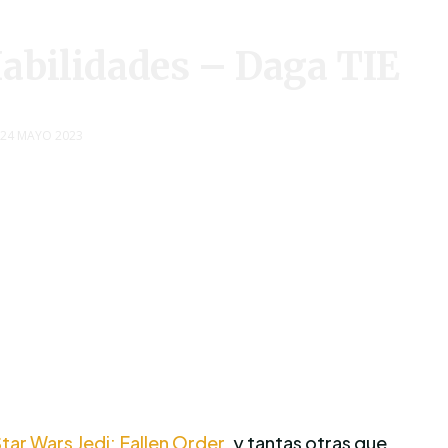
bilidades – Daga TIE
24 MAYO 2023
tar Wars Jedi: Fallen Order,
y tantas otras que