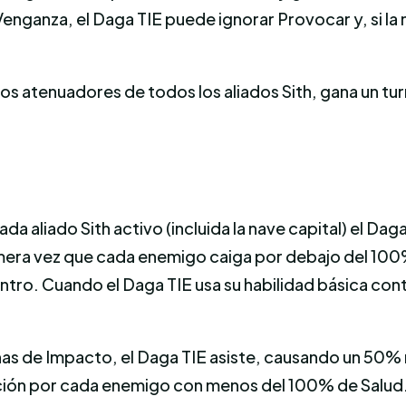
nganza, el Daga TIE puede ignorar Provocar y, si la n
los atenuadores de todos los aliados Sith, gana un tu
r cada aliado Sith activo (incluida la nave capital) e
rimera vez que cada enemigo caiga por debajo del 10
entro. Cuando el Daga TIE usa su habilidad básica co
s de Impacto, el Daga TIE asiste, causando un 50% me
ción por cada enemigo con menos del 100% de Salud