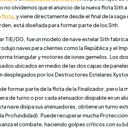
o no olvidemos que el anuncio de la nueva flota Sith a
a
flota
, y viene directamente desde el final de la saga
rden, está diseñada para formar parte de los Sith.
 TIE/DG, fue un modelo de nave estelar Sith fabrica
dujo naves para clientes como la República y el Imper
forma triangular y motores de iones gemelos. Los dos 
ados ubicados en medio de las dos capas de paneles so
n desplegados por los Destructores Estelares Xyston
 formar parte de la flota de la Finalizador, pero la
era de turno o por cada atenuador disipable en un ali
esta nave disipa sus atenuadores, obtiene un turno ext
r a la Profundidad). Puede recuperar mucha Protecció
vanza el combate, haciendo golpes críticos con su b