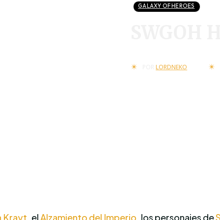
GALAXY OF HEROES
SWGOH Ha
POR
LORDNEKO
 Krayt
, el
Alzamiento del Imperio
, los personajes de
S