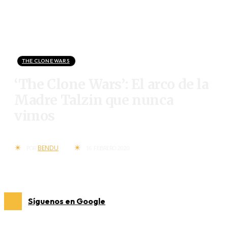
THE CLONE WARS
‘The Clone Wars’: El arco de la
Madre Talzin que nunca
vimos
BENDU
POR
16 FEBRERO 2020
Síguenos en Google