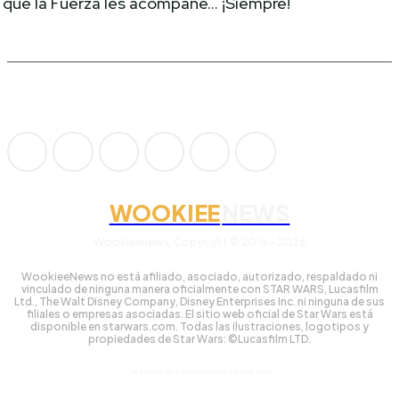
que la Fuerza les acompañe… ¡Siempre!
WOOKIEE
NEWS
Wookieenews, Copyright © 2016 - 2026
WookieeNews no está afiliado, asociado, autorizado, respaldado ni
vinculado de ninguna manera oficialmente con STAR WARS, Lucasfilm
Ltd., The Walt Disney Company, Disney Enterprises Inc. ni ninguna de sus
filiales o empresas asociadas. El sitio web oficial de Star Wars está
disponible en starwars.com. Todas las ilustraciones, logotipos y
propiedades de Star Wars: ©Lucasfilm LTD.
Gestionado tecnológicamente por: