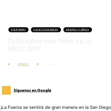
STAR WARS
COLECCIONABLES
GRAPAS + LIBROS
Todo sobre Star Wars en la
SDCC 2019
BENDU
POR
17 JULIO 2019
Síguenos en Google
¡La Fuerza se sentirá de gran manera en la San Dieg