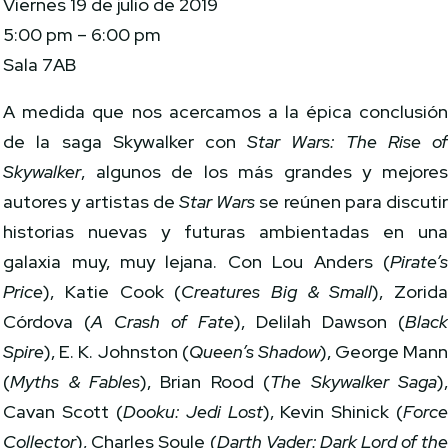
Viernes 19 de julio de 2019
5:00 pm – 6:00 pm
Sala 7AB
A medida que nos acercamos a la épica conclusió
de la saga Skywalker con
Star Wars: The Rise o
Skywalker
, algunos de los más grandes y mejore
autores y artistas de
Star Wars
se reúnen para discuti
historias nuevas y futuras ambientadas en un
galaxia muy, muy lejana. Con Lou Anders (
Pirate’
Price
), Katie Cook (
Creatures Big & Small
), Zorid
Córdova (
A Crash of Fate
), Delilah Dawson (
Blac
Spire
), E. K. Johnston (
Queen’s Shadow
), George Man
(
Myths & Fables
), Brian Rood (
The Skywalker Saga
)
Cavan Scott (
Dooku: Jedi Lost
), Kevin Shinick (
Forc
Collector
), Charles Soule (
Darth Vader: Dark Lord of th