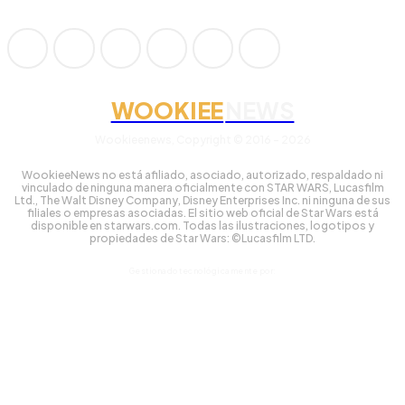
WOOKIEE
NEWS
Wookieenews, Copyright © 2016 - 2026
WookieeNews no está afiliado, asociado, autorizado, respaldado ni
vinculado de ninguna manera oficialmente con STAR WARS, Lucasfilm
Ltd., The Walt Disney Company, Disney Enterprises Inc. ni ninguna de sus
filiales o empresas asociadas. El sitio web oficial de Star Wars está
disponible en starwars.com. Todas las ilustraciones, logotipos y
propiedades de Star Wars: ©Lucasfilm LTD.
Gestionado tecnológicamente por: