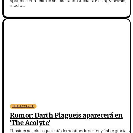
aparecer en la serie de Ahsoka Tano. Gracias a MakingStarWars,
medio...
THE ACOLYTE
Rumor: Darth Plagueis aparecerá en
‘The Acolyte’
El insider Aesokas, que está demostrando ser muy fiable gracias a