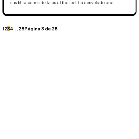
sus filtraciones de Tales of the Jedi, ha desvelado que...
1
2
3
4
...
28
Página 3 de 28
Únete a Discord
Ven al servidor oficial de WookieeNews y habla con
otros fans de Star Wars.