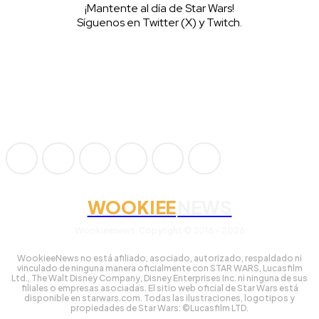
¡Mantente al día de Star Wars!
Síguenos en Twitter (X) y Twitch.
WOOKIEE
NEWS
Wookieenews, Copyright © 2016 - 2026
WookieeNews no está afiliado, asociado, autorizado, respaldado ni
vinculado de ninguna manera oficialmente con STAR WARS, Lucasfilm
Ltd., The Walt Disney Company, Disney Enterprises Inc. ni ninguna de sus
filiales o empresas asociadas. El sitio web oficial de Star Wars está
disponible en starwars.com. Todas las ilustraciones, logotipos y
propiedades de Star Wars: ©Lucasfilm LTD.