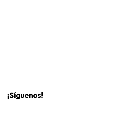
Únete a Discord
Ven al servidor oficial de WookieeNews y habla con
otros fans de Star Wars.
¡Síguenos!