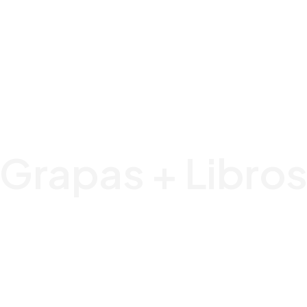
Grapas + Libro
AHSOKA
ANDOR
BANCO DE DATOS
BATTLEFRONT II
COLECCIONABLES