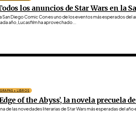
Todos los anuncios de Star Wars en la 
a San Diego Comic Con es uno de los eventos más esperados del a
ada año, Lucasfilm ha aprovechado...
GRAPAS + LIBROS
‘Edge of the Abyss’, la novela precuela de
na de las novedades literarias de Star Wars más esperadas del año es