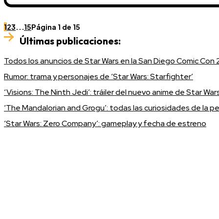
1
2
3
...
15
Página 1 de 15
Últimas publicaciones:
Todos los anuncios de Star Wars en la San Diego Comic Con
Rumor: trama y personajes de ‘Star Wars: Starfighter’
‘Visions: The Ninth Jedi’: tráiler del nuevo anime de Star War
‘The Mandalorian and Grogu’: todas las curiosidades de la pel
‘Star Wars: Zero Company’: gameplay y fecha de estreno
Únete a Discord
Ven a