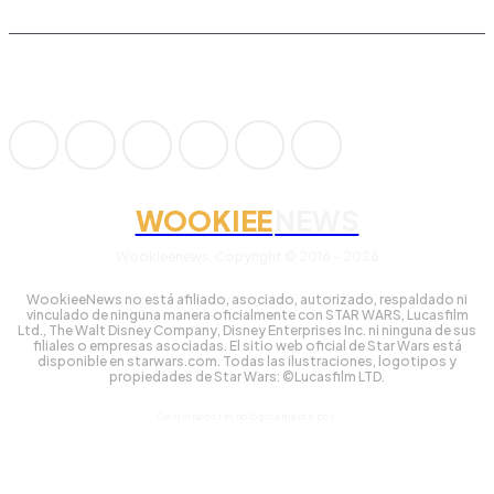
WOOKIEE
NEWS
Wookieenews, Copyright © 2016 - 2026
WookieeNews no está afiliado, asociado, autorizado, respaldado ni
vinculado de ninguna manera oficialmente con STAR WARS, Lucasfilm
Ltd., The Walt Disney Company, Disney Enterprises Inc. ni ninguna de sus
filiales o empresas asociadas. El sitio web oficial de Star Wars está
disponible en starwars.com. Todas las ilustraciones, logotipos y
propiedades de Star Wars: ©Lucasfilm LTD.
Gestionado tecnológicamente por: