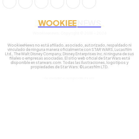
WOOKIEE
NEWS
Wookieenews, Copyright © 2016 - 2026
WookieeNews no está afiliado, asociado, autorizado, respaldado ni
vinculado de ninguna manera oficialmente con STAR WARS, Lucasfilm
Ltd., The Walt Disney Company, Disney Enterprises Inc. ni ninguna de sus
filiales o empresas asociadas. El sitio web oficial de Star Wars está
disponible en starwars.com. Todas las ilustraciones, logotipos y
propiedades de Star Wars: ©Lucasfilm LTD.
Gestionado tecnológicamente por: