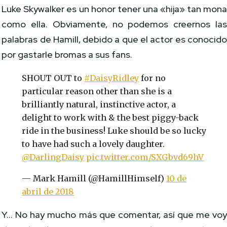
Luke Skywalker es un honor tener una «hija» tan mon
como ella. Obviamente, no podemos creernos la
palabras de Hamill, debido a que el actor es conocid
por gastarle bromas a sus fans.
SHOUT OUT to
#DaisyRidley
for no
particular reason other than she is a
brilliantly natural, instinctive actor, a
delight to work with & the best piggy-back
ride in the business! Luke should be so lucky
to have had such a lovely daughter.
@DarlingDaisy
pic.twitter.com/SXGbvd69hV
— Mark Hamill (@HamillHimself)
10 de
abril de 2018
Y… No hay mucho más que comentar, así que me vo