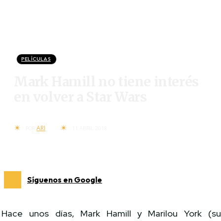
PELÍCULAS
Mark Hamill no tiene interés
en volver a Star Wars
ARI
POR
11 ABRIL 2018
Síguenos en Google
Hace unos días, Mark Hamill y Marilou York (s