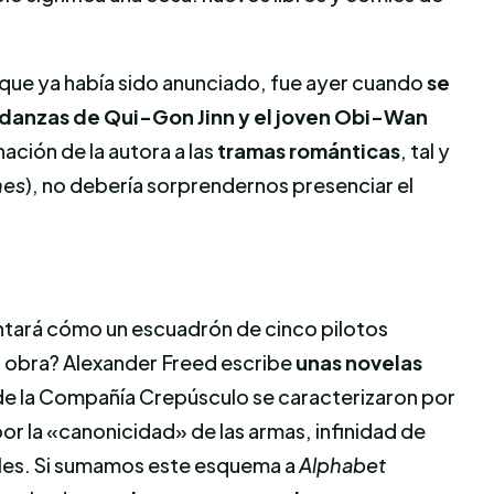
unque ya había sido anunciado, fue ayer cuando
se
ndanzas de Qui-Gon Jinn y el joven Obi-Wan
ación de la autora a las
tramas románticas
, tal y
nes
), no debería sorprendernos presenciar el
ntará cómo un escuadrón de cinco pilotos
 obra? Alexander Freed escribe
unas novelas
 de la Compañía Crepúsculo se caracterizaron por
or la «canonicidad» de las armas, infinidad de
ales. Si sumamos este esquema a
Alphabet