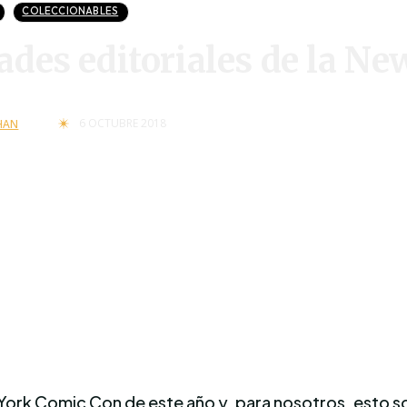
COLECCIONABLES
des editoriales de la N
6 OCTUBRE 2018
HAN
rk Comic Con de este año y, para nosotros, esto sol