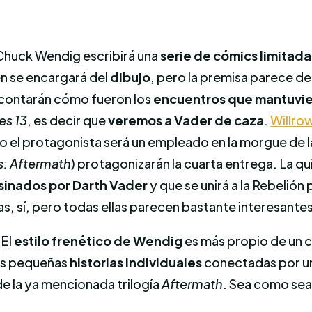
 Chuck Wendig escribirá una
serie de cómics limitad
n se encargará del
dibujo
, pero la premisa parece de
s contarán cómo fueron los
encuentros que mantuvie
es 13
, es decir que
veremos a Vader de caza
.
Willro
 el protagonista será un empleado en la morgue de la 
s: Aftermath
) protagonizarán la cuarta entrega. La q
sinados por Darth Vader
y que se unirá a la Rebelió
as, sí, pero todas ellas parecen bastante interesante
 El
estilo frenético de Wendig
es más propio de un c
las pequeñas
historias individuales
conectadas por un 
de la ya mencionada trilogía
Aftermath
. Sea como sea