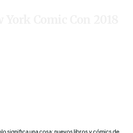
ew York Comic Con 2018
o significa una cosa: nuevos libros y cómics de