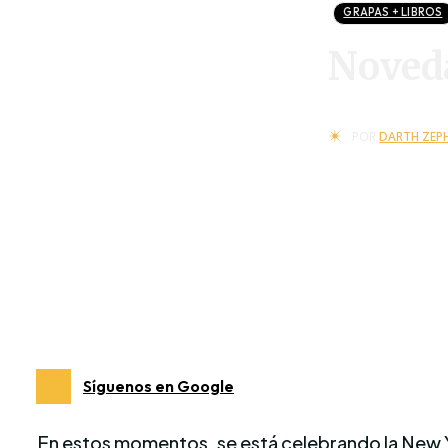
GRAPAS + LIBROS
Noveda
POR
DARTH ZEP
Síguenos en Google
En estos momentos, se está celebrando la New Yo