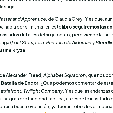
la saga.
aster and Apprentice
, de Claudia Grey. Y es que, a
pa habla por sí misma: en este libro
seguiremos las a
asiados detalles del argumento, pero viendo la inclin
saga (
Lost Stars, Leia: Princesa de Alderaan
y
Bloodli
atine Kryze
.
 de Alexander Freed,
Alphabet Squadron
, que nos co
a Batalla de Endor
. ¿Qué podemos comentar de esta
attlefront: Twilight Company
. Y es que las andanzas
 su gran profundidad táctica, un respeto inusitado p
con una buena evolución, ya fueran rebeldes o imperi