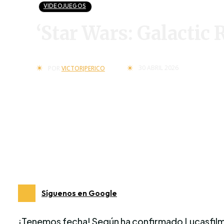
VIDEOJUEGOS
‘Star Wars: Galactic R
30 ABRIL 2026
POR
VICTORJPERICO
Síguenos en Google
¡Tenemos fecha! Según ha confirmado Lucasfilm