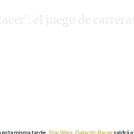
acer’: el juego de carrera
 esta misma tarde,
Star Wars: Galactic Race
r
saldrá a