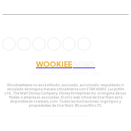
WOOKIEE
NEWS
Wookieenews, Copyright © 2016 - 2026
WookieeNews no está afiliado, asociado, autorizado, respaldado ni
vinculado de ninguna manera oficialmente con STAR WARS, Lucasfilm
Ltd., The Walt Disney Company, Disney Enterprises Inc. ni ninguna de sus
filiales o empresas asociadas. El sitio web oficial de Star Wars está
disponible en starwars.com. Todas las ilustraciones, logotipos y
propiedades de Star Wars: ©Lucasfilm LTD.
Gestionado tecnológicamente por: