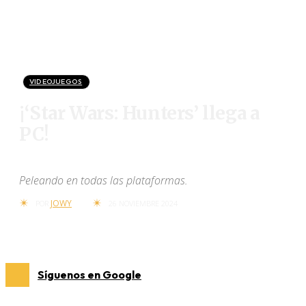
VIDEOJUEGOS
¡‘Star Wars: Hunters’ llega a
PC!
Peleando en todas las plataformas.
JOWY
POR
26 NOVIEMBRE 2024
Síguenos en Google