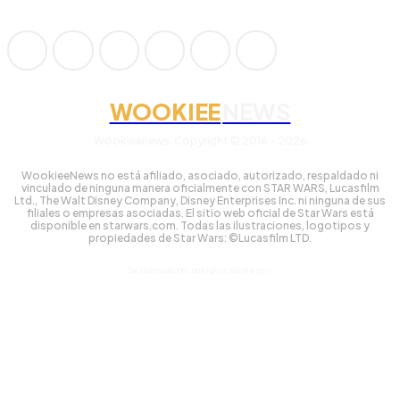
WOOKIEE
NEWS
Wookieenews, Copyright © 2016 - 2026
WookieeNews no está afiliado, asociado, autorizado, respaldado ni
vinculado de ninguna manera oficialmente con STAR WARS, Lucasfilm
Ltd., The Walt Disney Company, Disney Enterprises Inc. ni ninguna de sus
filiales o empresas asociadas. El sitio web oficial de Star Wars está
disponible en starwars.com. Todas las ilustraciones, logotipos y
propiedades de Star Wars: ©Lucasfilm LTD.
Gestionado tecnológicamente por: