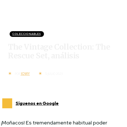
COLECCIONABLES
The Vintage Collection: The
Rescue Set, análisis
JOWY
POR
5 JULIO 2023
Síguenos en Google
¡Moñacos! Es tremendamente habitual poder