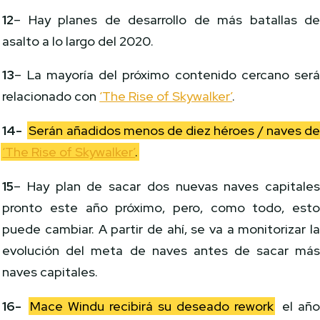
12
– Hay planes de desarrollo de más batallas d
asalto a lo largo del 2020.
13
– La mayoría del próximo contenido cercano ser
relacionado con
‘The Rise of Skywalker’
.
14-
Serán añadidos menos de diez héroes / naves d
‘The Rise of Skywalker’
.
15
– Hay plan de sacar dos nuevas naves capitale
pronto este año próximo, pero, como todo, est
puede cambiar. A partir de ahí, se va a monitorizar l
evolución del meta de naves antes de sacar má
naves capitales.
16-
Mace Windu recibirá su deseado rework
el añ