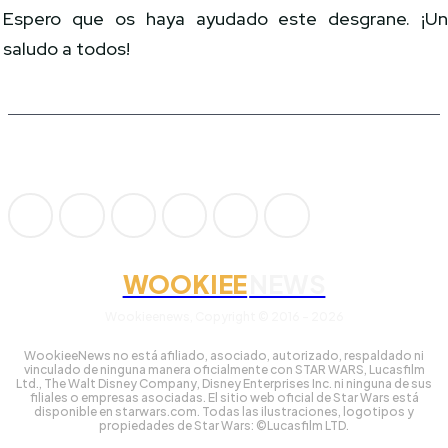
Espero que os haya ayudado este desgrane. ¡U
saludo a todos!
WOOKIEE
NEWS
Wookieenews, Copyright © 2016 - 2026
WookieeNews no está afiliado, asociado, autorizado, respaldado ni
vinculado de ninguna manera oficialmente con STAR WARS, Lucasfilm
Ltd., The Walt Disney Company, Disney Enterprises Inc. ni ninguna de sus
filiales o empresas asociadas. El sitio web oficial de Star Wars está
disponible en starwars.com. Todas las ilustraciones, logotipos y
propiedades de Star Wars: ©Lucasfilm LTD.