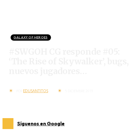
GALAXY OF HEROES
#SWGOH CG responde #05:
‘The Rise of Skywalker’, bugs,
nuevos jugadores…
EDUSANTITOS
POR
5 DICIEMBRE 2019
Síguenos en Google