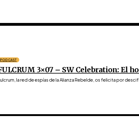
PODCAST
FULCRUM 3×07 – SW Celebration: El ho
ulcrum, la red de espías de la Alianza Rebelde, os felicita por desci