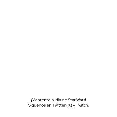
l servidor oficial de WookieeNews y habla con otros fans de Star
¡Mantente al día de Star Wars!
Síguenos en Twitter (X) y Twitch.