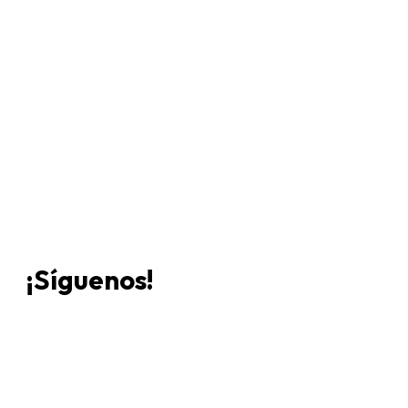
Únete a Discord
Ven a
¡Síguenos!