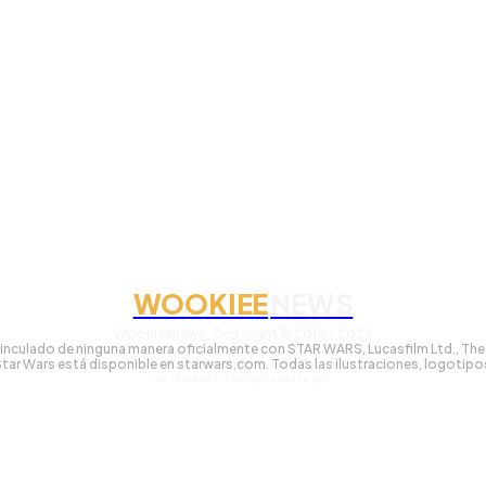
WOOKIEE
NEWS
Wookieenews, Copyright © 2016 - 2026
nculado de ninguna manera oficialmente con STAR WARS, Lucasfilm Ltd., The Wa
 Star Wars está disponible en starwars.com. Todas las ilustraciones, logotip
Gestionado tecnológicamente por: