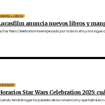
GRAPAS + LIBROS
Lucasfilm anuncia nuevos libros y mang
a Star Wars Celebration ha empezado por todo lo alto y nos sigue 
STAR WARS
Horarios Star Wars Celebration 2025: cu
uándo tendrán lugar los paneles de la convención y que habrá en ca