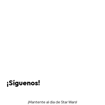
Únete a Discord
Ven al servidor oficial de WookieeNews y habla con
otros fans de Star Wars.
¡Síguenos!
¡Mantente al día de Star Wars!