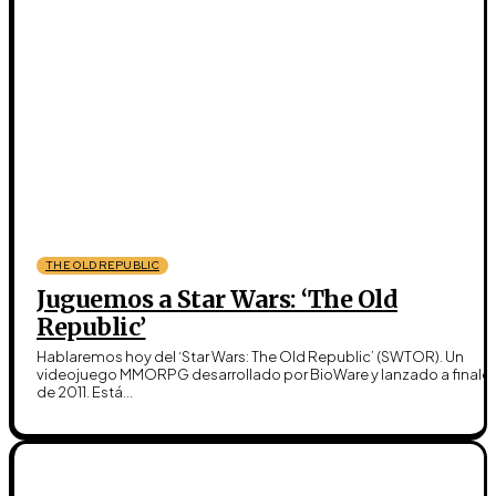
THE OLD REPUBLIC
Juguemos a Star Wars: ‘The Old
Republic’
Hablaremos hoy del ‘Star Wars: The Old Republic’ (SWTOR). Un
videojuego MMORPG desarrollado por BioWare y lanzado a finale
de 2011. Está...