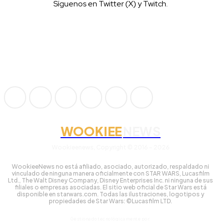
Síguenos en Twitter (X) y Twitch.
WOOKIEE
NEWS
Wookieenews, Copyright © 2016 - 2026
WookieeNews no está afiliado, asociado, autorizado, respaldado ni
vinculado de ninguna manera oficialmente con STAR WARS, Lucasfilm
Ltd., The Walt Disney Company, Disney Enterprises Inc. ni ninguna de sus
filiales o empresas asociadas. El sitio web oficial de Star Wars está
disponible en starwars.com. Todas las ilustraciones, logotipos y
propiedades de Star Wars: ©Lucasfilm LTD.
Gestionado tecnológicamente por: