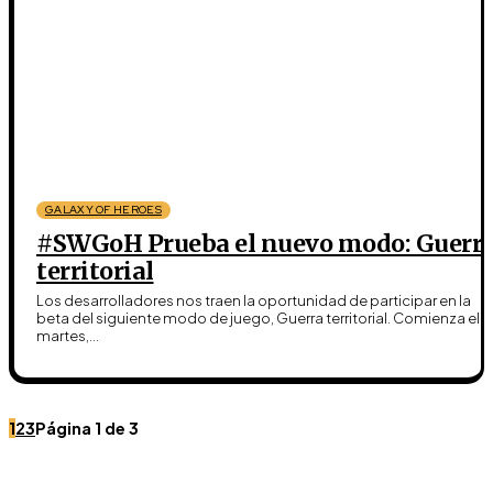
GALAXY OF HEROES
#SWGoH Prueba el nuevo modo: Guerr
territorial
Los desarrolladores nos traen la oportunidad de participar en la
beta del siguiente modo de juego, Guerra territorial. Comienza el
martes,...
1
2
3
Página 1 de 3