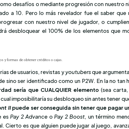
omo desafíos o mediante progresión con nuestro nivel
ado a 10. Pero lo más revelador fue el saber que
ogresar con nuestro nivel de jugador, o cumplien
drá desbloquear el 100% de los elementos que mod
os y formas de obtener créditos o cajas.
rias de usuarios, revistas y
youtubers
que argumentan
 sino ser identificado como un P2W. En la no tan h
rdad sería que CUALQUIER elemento
(sea carta,
la cual imposibilitaría su desbloqueo sin antes tener 
nt II
puede ser conseguida sin tener que pagar u
e es
Pay 2 Advance
o
Pay 2 Boost
, un término men
 Cierto es que alguien puede jugar al juego, avanza