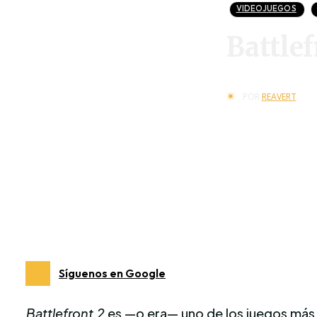
VIDEOJUEGOS
Battlef
POR
REAVERT
Síguenos en Google
Battlefront 2
es —o era— uno de los juegos más e