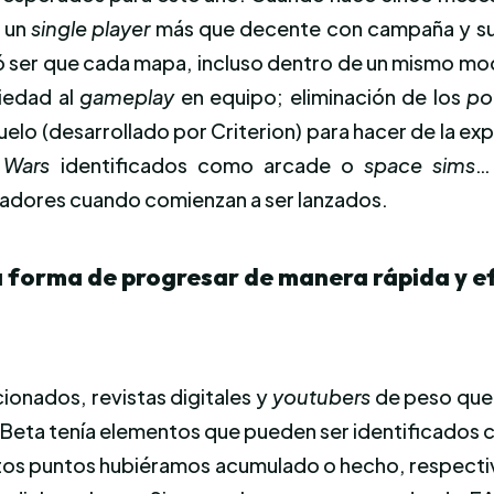
: un
single player
más que decente con campaña y suf
ó ser que cada mapa, incluso dentro de un mismo mod
iedad al
gameplay
en equipo; eliminación de los
po
elo (desarrollado por Criterion) para hacer de la ex
 Wars
identificados como arcade o
space sims
…
gadores cuando comienzan a ser lanzados.
 forma de progresar de manera rápida y efi
cionados, revistas digitales y
youtubers
de peso qu
 Beta tenía elementos que pueden ser identificados com
tos puntos hubiéramos acumulado o hecho, respectiva