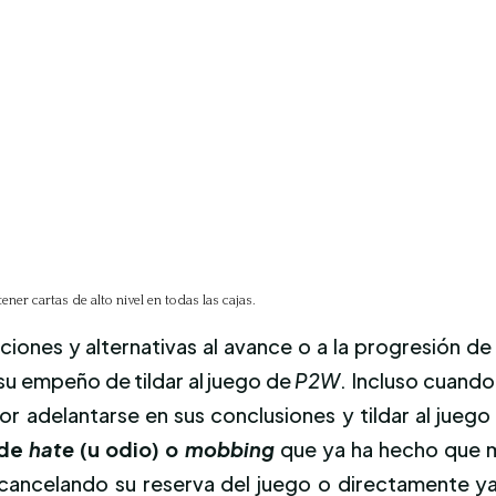
er cartas de alto nivel en todas las cajas.
iones y alternativas al avance o a la progresión de
su empeño de tildar al juego de
P2W
. Incluso cuand
por adelantarse en sus conclusiones y tildar al jueg
 de
hate
(u odio) o
mobbing
que ya ha hecho que m
 cancelando su reserva del juego o directamente ya