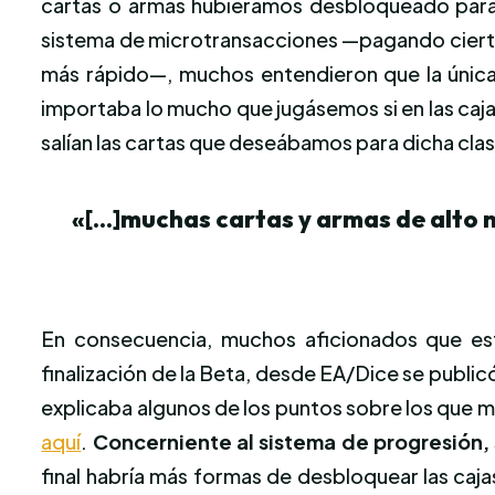
cartas o armas hubiéramos desbloqueado para d
sistema de microtransacciones —pagando cierta
más rápido—, muchos entendieron que la única 
importaba lo mucho que jugásemos si en las ca
salían las cartas que deseábamos para dicha cla
«[…]muchas cartas y armas de alto 
En consecuencia, muchos aficionados que est
finalización de la Beta, desde EA/Dice se public
explicaba algunos de los puntos sobre los que 
aquí
.
Concerniente al sistema de progresión, s
final habría más formas de desbloquear las caja