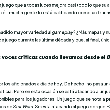
 juego que a todas luces mejora casi todo lo que su a
 él, mucha gente lo está calificando como un fracas
ñadido mayor variedad al
gameplay
? ¿Más mapas y 
e juego durante las última década y que, al final, ú
voces críticas cuando llevamos desde el
B
or los aficionados a día de hoy. De hecho, no pasa u
ticia. Pero en esta ocasión se está atacando a un jue
onibles para los jugadores. Un juego que se nota a 
ans de
Star Wars
. Se está atacando al juego porque