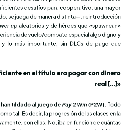
icientes desafíos para cooperativo; una mayor
o, se juega de manera distinta—; reintroducción
wer up
aleatorios y de héroes que «spawnean»
periencia de vuelo/combate espacial algo digno y
 y lo más importante, sin DLCs de pago que
ciente en el título era pagar con dinero
real […]»
e
han tildado al juego de
Pay 2 Win
(P2W)
. Todo
o tal. Es decir, la progresión de las clases en la
mente, con ellas. No, iba en función de cuántas