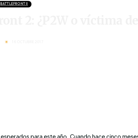
BATTLEFRONT II
ront 2: ¿P2W o víctima d
16 OCTUBRE 2017
sperados para este año. Cuando hace cinco meses sa