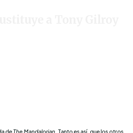
ustituye a Tony Gilroy
da de
The Mandalorian
. Tanto es así, que los otros