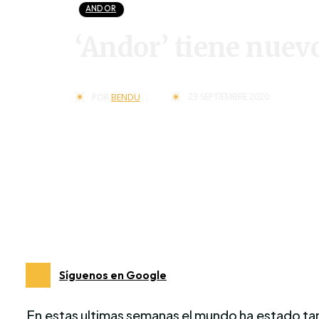
ANDOR
‘Andor’ tiene nuev
23 SEPTIEMBRE 2020
POR
BENDU
Síguenos en Google
En estas ultimas semanas el mundo ha estado t