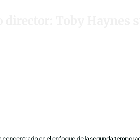
o director: Toby Haynes s
an concentrado en el enfoque de la segunda tempora