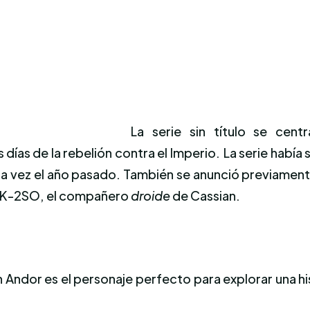
La serie sin título se cen
s días de la rebelión contra el Imperio. La serie habí
era vez el año pasado. También se anunció previamen
mo K-2SO, el compañero
droide
de Cassian.
n Andor es el personaje perfecto para explorar una hi