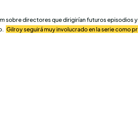
lm
sobre directores que dirigirían futuros episodios 
o.
Gilroy seguirá muy involucrado en la serie como p