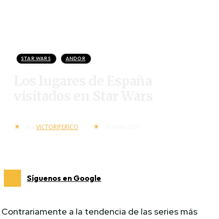
STAR WARS
ANDOR
Los lugares de España
visitados en Star Wars
VICTORJPERICO
POR
15 MAYO 2025
Síguenos en Google
Contrariamente a la tendencia de las series más