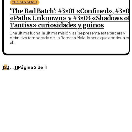
THE BAD BATCH
‘The Bad Batch’: #3×01 «Confined», #3×0
«Paths Unknown» y #3×03 «Shadows of
Tantiss» curiosidades y guiños
Una última lucha, la última misión, así se presenta esta tercera y
definitiva temporada de La Remesa Mala, la serie que continua co
el...
1
2
3
...
11
Página 2 de 11
Únete a Discord
Ven al servidor oficial de WookieeNews y habla con
otros fans de Star Wars.