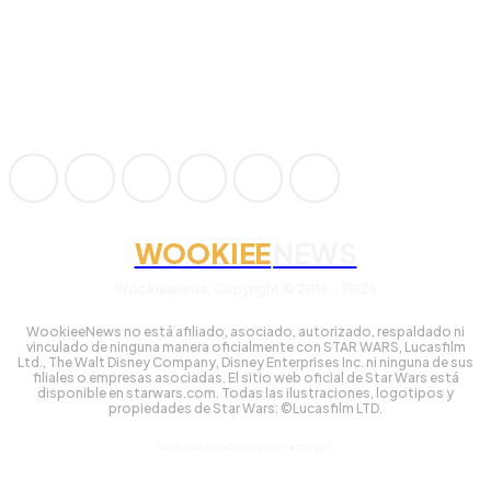
WOOKIEE
NEWS
Wookieenews, Copyright © 2016 - 2026
WookieeNews no está afiliado, asociado, autorizado, respaldado ni
vinculado de ninguna manera oficialmente con STAR WARS, Lucasfilm
Ltd., The Walt Disney Company, Disney Enterprises Inc. ni ninguna de sus
filiales o empresas asociadas. El sitio web oficial de Star Wars está
disponible en starwars.com. Todas las ilustraciones, logotipos y
propiedades de Star Wars: ©Lucasfilm LTD.
Gestionado tecnológicamente por: