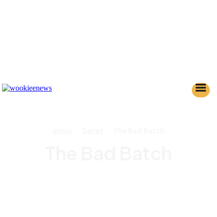
Inicio
Series
The Bad Batch
The Bad Batch
AHSOKA
ANDOR
KENOBI