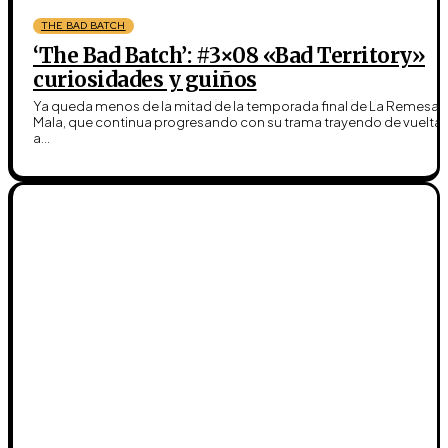
THE BAD BATCH
‘The Bad Batch’: #3×08 «Bad Territory»
curiosidades y guiños
Ya queda menos de la mitad de la temporada final de La Remesa
Mala, que continua progresando con su trama trayendo de vuelta
a...