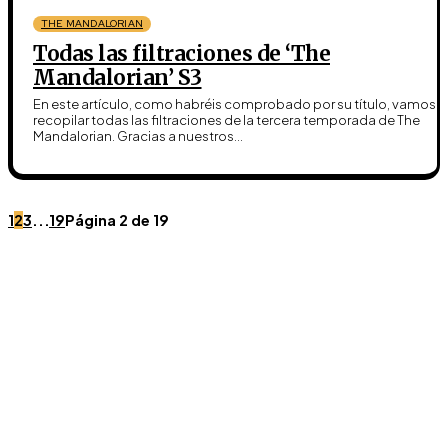
THE MANDALORIAN
Todas las filtraciones de ‘The
Mandalorian’ S3
En este artículo, como habréis comprobado por su título, vamos a
recopilar todas las filtraciones de la tercera temporada de The
Mandalorian. Gracias a nuestros...
1
2
3
...
19
Página 2 de 19
Únete a Discord
Ven al servidor oficial de WookieeNews y habla con
otros fans de Star Wars.