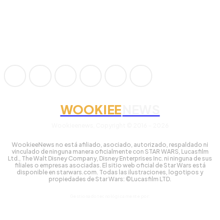
WOOKIEE
NEWS
Wookieenews, Copyright © 2016 - 2026
WookieeNews no está afiliado, asociado, autorizado, respaldado ni
vinculado de ninguna manera oficialmente con STAR WARS, Lucasfilm
Ltd., The Walt Disney Company, Disney Enterprises Inc. ni ninguna de sus
filiales o empresas asociadas. El sitio web oficial de Star Wars está
disponible en starwars.com. Todas las ilustraciones, logotipos y
propiedades de Star Wars: ©Lucasfilm LTD.
Gestionado tecnológicamente por: