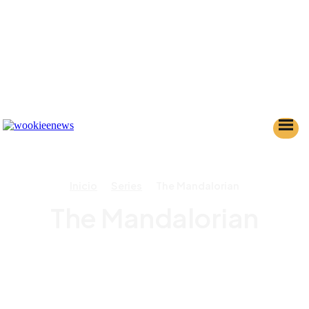
Inicio
Series
The Mandalorian
The Mandalorian
AHSOKA
ANDOR
KENOBI