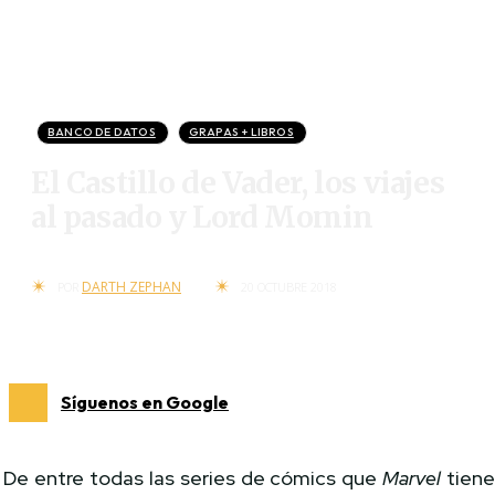
BANCO DE DATOS
GRAPAS + LIBROS
El Castillo de Vader, los viajes
al pasado y Lord Momin
DARTH ZEPHAN
POR
20 OCTUBRE 2018
Síguenos en Google
De entre todas las series de cómics que
Marvel
tien