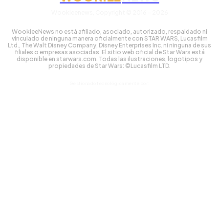
Wookieenews, Copyright © 2016 - 2026
WookieeNews no está afiliado, asociado, autorizado, respaldado ni
vinculado de ninguna manera oficialmente con STAR WARS, Lucasfilm
Ltd., The Walt Disney Company, Disney Enterprises Inc. ni ninguna de sus
filiales o empresas asociadas. El sitio web oficial de Star Wars está
disponible en starwars.com. Todas las ilustraciones, logotipos y
propiedades de Star Wars: ©Lucasfilm LTD.
Gestionado tecnológicamente por: