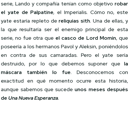
serie, Lando y compañía tenían como objetivo
roba
el yate de
Palpatine
,
el Imperialis
.
Cómo no, est
yate estaría repleto de
reliquias
sith
. Una de ellas, 
la que resultaría ser el enemigo principal de est
serie, no fue otra que
el casco de Lord Momin
, qu
poseería a los hermanos Pavol y Aleksin
,
poniéndolo
en contra de sus camaradas. Pero el yate serí
destruido, por lo que debemos suponer que
l
máscara también lo fue
. Desconocemos co
exactitud en qué momento ocurre esta historia
aunque sabemos que sucede
unos meses despué
de
Una Nueva Esperanza
.