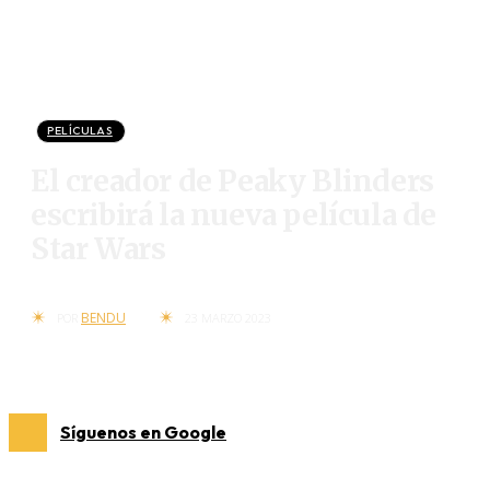
PELÍCULAS
El creador de Peaky Blinders
escribirá la nueva película de
Star Wars
BENDU
POR
23 MARZO 2023
Síguenos en Google