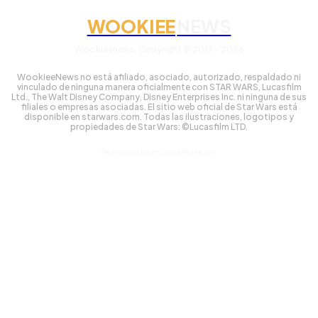
WOOKIEE
NEWS
Wookieenews, Copyright © 2016 - 2026
WookieeNews no está afiliado, asociado, autorizado, respaldado ni
vinculado de ninguna manera oficialmente con STAR WARS, Lucasfilm
Ltd., The Walt Disney Company, Disney Enterprises Inc. ni ninguna de sus
filiales o empresas asociadas. El sitio web oficial de Star Wars está
disponible en starwars.com. Todas las ilustraciones, logotipos y
propiedades de Star Wars: ©Lucasfilm LTD.
Gestionado tecnológicamente por: